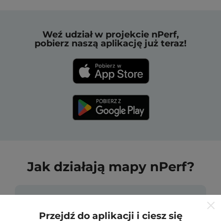
Weź udział w projekcie nPerf,
pobierz naszą aplikację już teraz!
Jak działają mapy nPerf?
Przejdź do aplikacji i ciesz się