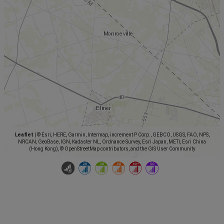
Leaflet
|
© Esri, HERE, Garmin, Intermap, increment P Corp., GEBCO, USGS, FAO, NPS,
NRCAN, GeoBase, IGN, Kadaster NL, Ordnance Survey, Esri Japan, METI, Esri China
(Hong Kong), © OpenStreetMap contributors, and the GIS User Community