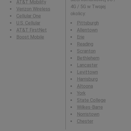
AT&T Mobility
4G / 5G w Twojej
Verizon Wireless
okolicy:
Cellular One
U.S. Cellular
Pittsburgh
AT&T FirstNet
Allentown
Boost Mobile
Erie
Reading
Scranton
Bethlehem
Lancaster
Levittown
Harrisburg
Altoona
York
State College
Wilkes-Barre
Norristown
Chester