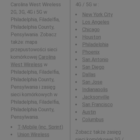
Carolina West Wireless
4G / 5G w
:
2G, 3G, 4G i 5G w
New York City
Philadelphia, Filadelfia,
Los Angeles
Philadelphia County,
Chicago
Pensylwania. Zobacz
Houston
także: mapa
Philadelphia
przepustowości sieci
Phoenix
komórkowej
Carolina
San Antonio
West Wireless
w
San Diego
Philadelphia, Filadelfia,
Dallas
Philadelphia County,
San Jose
Pensylwania i zasięg
Indianapolis
sieci komórkowych w
Jacksonville
Philadelphia, Filadelfia,
San Francisco
Philadelphia County,
Austin
Pensylwania.
Columbus
T-Mobile (inc. Sprint)
Zobacz także zasięg
Union Wireless
sieci komórkowej 3G /