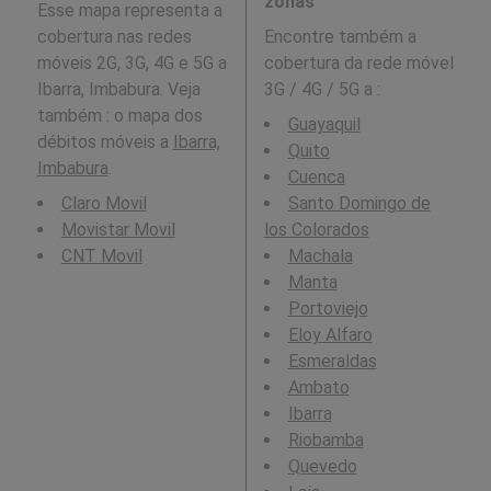
zonas
Esse mapa representa a
cobertura nas redes
Encontre também a
móveis 2G, 3G, 4G e 5G a
cobertura da rede móvel
Ibarra, Imbabura. Veja
3G / 4G / 5G a
:
também : o mapa dos
Guayaquil
débitos móveis a
Ibarra,
Quito
Imbabura
.
Cuenca
Claro Movil
Santo Domingo de
Movistar Movil
los Colorados
CNT Movil
Machala
Manta
Portoviejo
Eloy Alfaro
Esmeraldas
Ambato
Ibarra
Riobamba
Quevedo