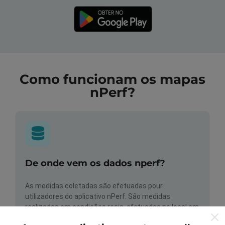
Como funcionam os mapas
nPerf?
De onde vem os dados nperf?
As medidas coletadas são efetuadas pour
utilizadores do aplicativo nPerf. São medidas
realizadas em condições reais, efetuadas no local em
questão. Se você também quiser participar, basta