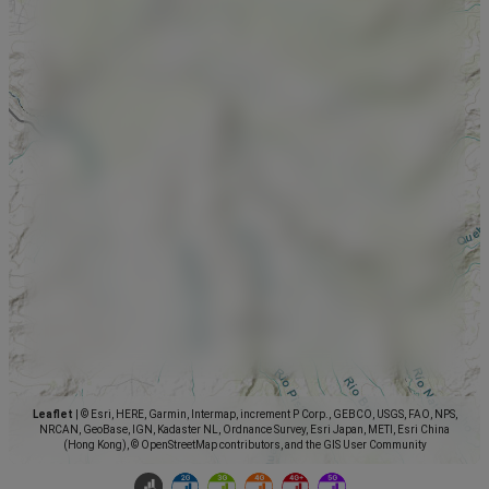
Leaflet
|
© Esri, HERE, Garmin, Intermap, increment P Corp., GEBCO, USGS, FAO, NPS,
NRCAN, GeoBase, IGN, Kadaster NL, Ordnance Survey, Esri Japan, METI, Esri China
(Hong Kong), © OpenStreetMap contributors, and the GIS User Community