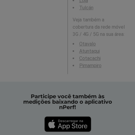
Loja
Tulcán
Veja também a
cobertura da rede móvel
3G / 4G / 5G na sua área:
Otavalo
Atuntaqui
Cotacachi
Pimampiro
Participe você também às
medições baixando o aplicativo
nPerf!