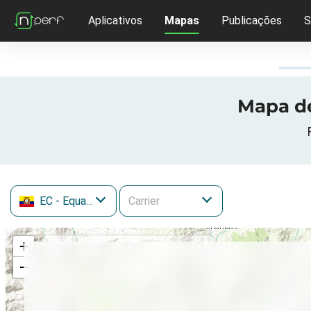
Aplicativos
Mapas
Publicações
S
Mapa de
EC
- Equador
+
−