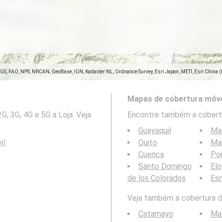
SGS, FAO, NPS, NRCAN, GeoBase, IGN, Kadaster NL, Ordnance Survey, Esri Japan, METI, Esri China 
Mapas de cobertura móve
, 3G, 4G e 5G a Loja. Veja
Encontre também a cobertu
Guayaquil
Ma
il
Quito
Ma
Cuenca
Por
Santo Domingo
Elo
de los Colorados
Es
Veja também a cobertura da
Catamayo
Ma