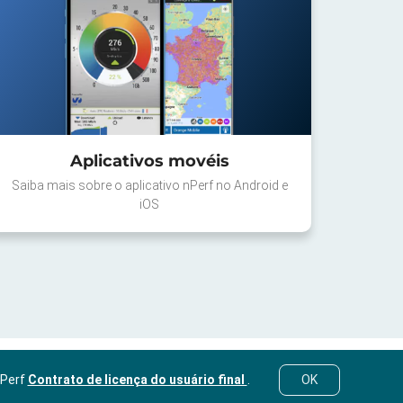
Aplicativos movéis
Saiba mais sobre o aplicativo nPerf no Android e
iOS
nPerf
Contrato de licença do usuário final
.
OK