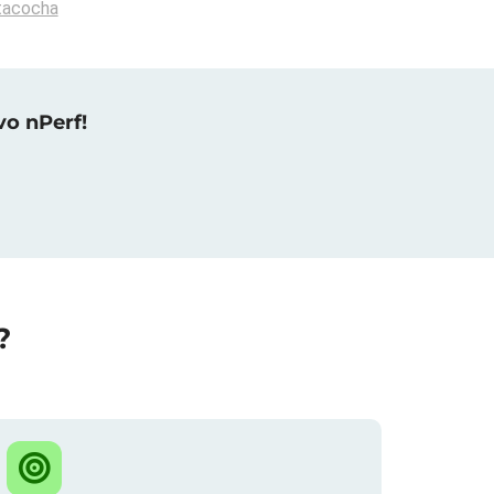
tacocha
vo nPerf!
?