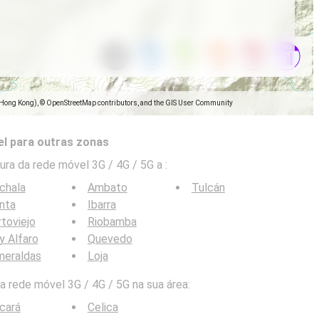
(Hong Kong), © OpenStreetMap contributors, and the GIS User Community
l para outras zonas
ra da rede móvel 3G / 4G / 5G a
:
chala
Ambato
Tulcán
nta
Ibarra
toviejo
Riobamba
y Alfaro
Quevedo
meraldas
Loja
 rede móvel 3G / 4G / 5G na sua área:
cará
Celica