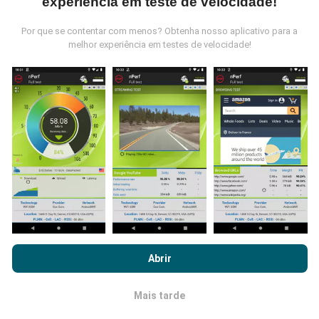
experiência em teste de velocidade!
Por que se contentar com menos? Obtenha nosso aplicativo para a
melhor experiência em testes de velocidade!
Como são feitas as atualizações de
dados?
Os mapas de cobertura de rede são atualizados
automaticamente por um robô a cada hora. Já os
mapas de velocidade são atualizados a
cada 15
minutos
.Os dados são disponíveis por dois anos.
Após dois anos, os dados mais antigos serão
removidos dos mapas uma vez por mês.
Ao navegar no nPerf.com, você concorda com nossa
Política de
uso de privacidade e cookies
, bem como com o nosso teste
Abrir
nPerf
Contrato de licença do usuário final
.
Mais tarde
OK