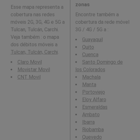
zonas
Esse mapa representa a
cobertura nas redes
Encontre também a
móveis 2G, 3G, 4G e 5G a
cobertura da rede móvel
Tulcan, Tulcán, Carchi.
3G / 4G / 5G a
:
Veja também : o mapa
Guayaquil
dos débitos móveis a
Quito
Tulcan, Tulcán, Carchi
.
Cuenca
Claro Movil
Santo Domingo de
Movistar Movil
los Colorados
CNT Movil
Machala
Manta
Portoviejo
Eloy Alfaro
Esmeraldas
Ambato
Ibarra
Riobamba
Quevedo