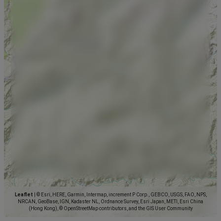
Leaflet
|
© Esri, HERE, Garmin, Intermap, increment P Corp., GEBCO, USGS, FAO, NPS,
NRCAN, GeoBase, IGN, Kadaster NL, Ordnance Survey, Esri Japan, METI, Esri China
(Hong Kong), © OpenStreetMap contributors, and the GIS User Community