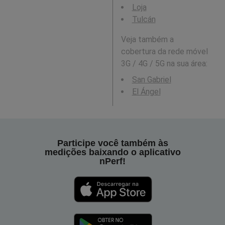
Loja
Tulcán
Veja também a
cobertura da rede móvel
3G / 4G / 5G na sua área:
San Gabriel
El Ángel
Participe você também às
medições baixando o aplicativo
nPerf!