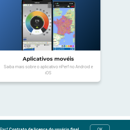
Aplicativos movéis
Saiba mais sobre o aplicativo nPerf no Android e
iOS
nPerf
Contrato de licença do usuário final
.
OK