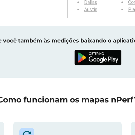
Dallas
Cor
Austin
Pl
e você também às medições baixando o aplicati
Como funcionam os mapas nPerf