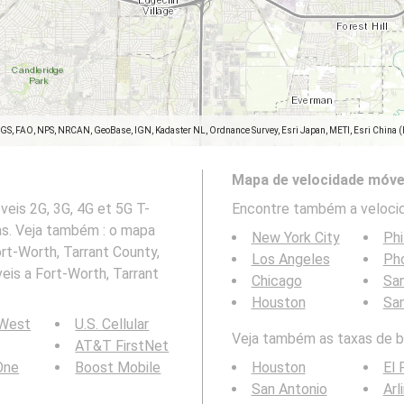
SGS, FAO, NPS, NRCAN, GeoBase, IGN, Kadaster NL, Ordnance Survey, Esri Japan, METI, Esri China 
Mapa de velocidade móve
eis 2G, 3G, 4G et 5G T-
Encontre também a velocid
xas. Veja também : o mapa
New York City
Phi
rt-Worth, Tarrant County,
Los Angeles
Ph
is a Fort-Worth, Tarrant
Chicago
San
Houston
Sa
 West
U.S. Cellular
Veja também as taxas de bi
AT&T FirstNet
 One
Boost Mobile
Houston
El 
San Antonio
Arl