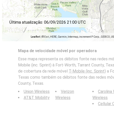
Última atualização:
06/09/2026 21:00 UTC
Leaflet
|
© Esri, HERE, Garmin, Intermap, increment P Corp., GEBCO, U
Mapa de velocidade móvel por operadora
Esse mapa representa os débitos fonte nas redes móv
Mobile (inc. Sprint) à Fort-Worth, Tarrant County, Te
de cobertura da rede móvel
T-Mobile (inc. Sprint)
a Fo
Texas como também os débitos fonte das redes môve
County, Texas.
Union Wireless
Verizon
Carolina
AT&T Mobility
Wireless
Wireless
Cellular