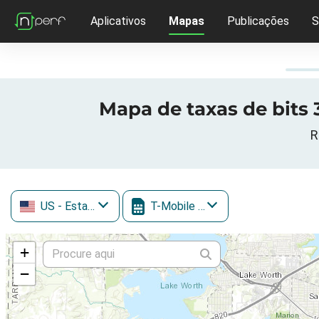
Aplicativos
Mapas
Publicações
S
Mapa de taxas de bits 3
R
US
- Estados Unidos
T-Mobile (inc. Sprint)
+
−