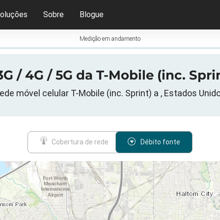
oluções
Sobre
Blogue
Medição em andamento
G / 4G / 5G da T-Mobile (inc. Spr
ede móvel celular T-Mobile (inc. Sprint) a , Estados Unid
Cobertura de rede
Débito fonte