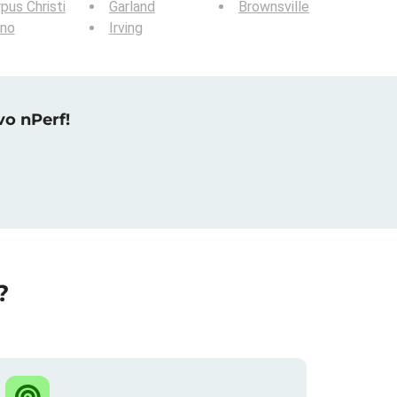
pus Christi
Garland
Brownsville
ano
Irving
vo nPerf!
?