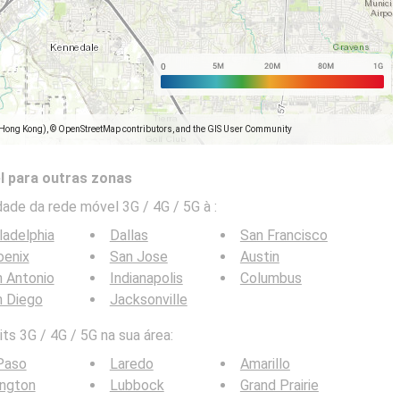
(Hong Kong), © OpenStreetMap contributors, and the GIS User Community
l para outras zonas
ade da rede móvel 3G / 4G / 5G à
:
ladelphia
Dallas
San Francisco
oenix
San Jose
Austin
 Antonio
Indianapolis
Columbus
n Diego
Jacksonville
ts 3G / 4G / 5G na sua área:
Paso
Laredo
Amarillo
ington
Lubbock
Grand Prairie