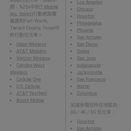
Los Angeles
閱：%2$s中的
T-Mobile
Chicago
(inc. Sprint)
行動網路覆
Houston
蓋圖和Fort-Worth,
Philadelphia
Tarrant County, Texas中
Phoenix
的行動位元率。
San Antonio
Union Wireless
San Diego
AT&T Mobility
Dallas
Verizon Wireless
San Jose
Carolina West
Indianapolis
Wireless
Jacksonville
Cellular One
San Francisco
U.S. Cellular
Austin
AT&T FirstNet
Columbus
Boost Mobile
另請參閱您所在地區的
3G / 4G / 5G 位元率：
Houston
San Antonio