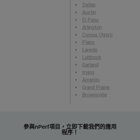
Dallas
Austin
El Paso
Arlington
Corpus Christi
Plano
Laredo
Lubbock
Garland
Irving
Amarillo
Grand Prairie
Brownsville
參與nPerf項目，立即下載我們的應用
程序！