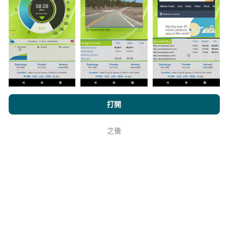
與其中，只需將nPerf應用程序下載到智能手機上即可。
數據越多，地圖將越全面！
所有測試結果都顯示在地圖
上。在計算發布績效之前，將應用過濾規則。
如何進行更新？
瀏覽nPerf.com，即表示您同意我們的
隱私和Cookies使用政策
以及
打開
我們的nPerf測試
最終用戶許可協議
。
機器人每小時會自動更新網絡覆蓋圖。速度圖每15分鐘
之後
好
更新一次
。數據顯示兩年。兩年後，每月一次從地圖中
刪除最舊的數據。
它的可靠性和準確性如何？