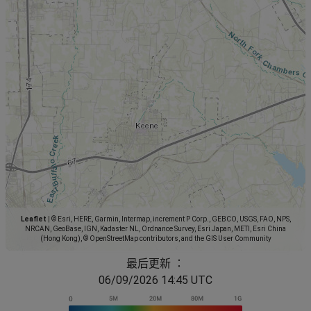
Leaflet
|
© Esri, HERE, Garmin, Intermap, increment P Corp., GEBCO, USGS, FAO, NPS,
NRCAN, GeoBase, IGN, Kadaster NL, Ordnance Survey, Esri Japan, METI, Esri China
(Hong Kong), © OpenStreetMap contributors, and the GIS User Community
最后更新 ：
06/09/2026 14:45 UTC