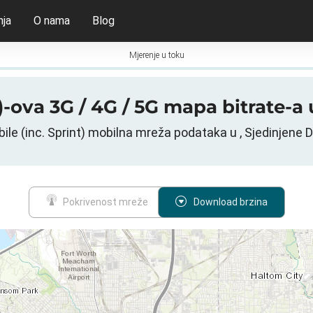
nja
O nama
Blog
Mjerenje u toku
t)-ova 3G / 4G / 5G mapa bitrate-a 
ile (inc. Sprint) mobilna mreža podataka u , Sjedinjene 
Pokrivenost mreže
Download brzina