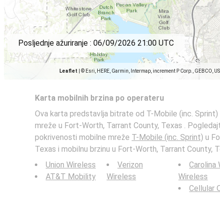
Posljednje ažuriranje :
06/09/2026 21:00 UTC
Leaflet
|
© Esri, HERE, Garmin, Intermap, increment P Corp., GEBCO, U
Karta mobilnih brzina po operateru
Ova karta predstavlja bitrate od T-Mobile (inc. Sprint)
mreže u Fort-Worth, Tarrant County, Texas . Pogleda
pokrivenosti mobilne mreže
T-Mobile (inc. Sprint)
u Fo
Texas i mobilnu brzinu u Fort-Worth, Tarrant County, T
Union Wireless
Verizon
Carolina
AT&T Mobility
Wireless
Wireless
Cellular