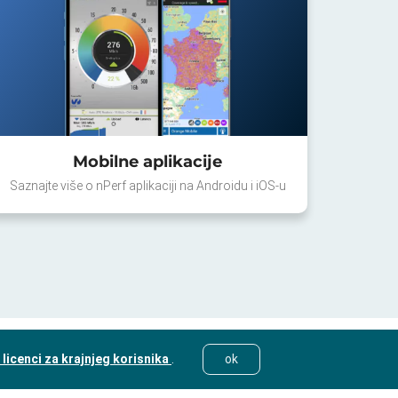
Mobilne aplikacije
Saznajte više o nPerf aplikaciji na Androidu i iOS-u
licenci za krajnjeg korisnika
.
ok