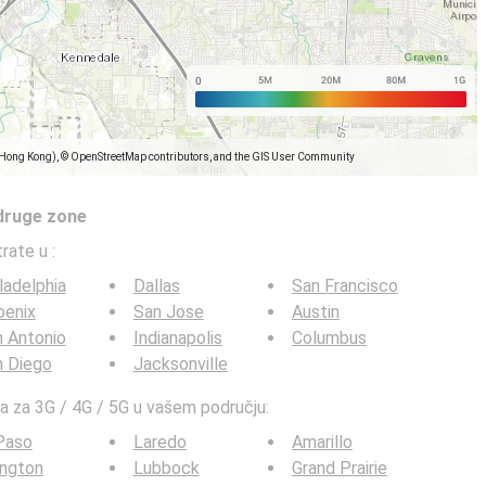
(Hong Kong), © OpenStreetMap contributors, and the GIS User Community
 druge zone
trate u
:
ladelphia
Dallas
San Francisco
oenix
San Jose
Austin
 Antonio
Indianapolis
Columbus
n Diego
Jacksonville
ta za 3G / 4G / 5G u vašem području:
Paso
Laredo
Amarillo
ington
Lubbock
Grand Prairie