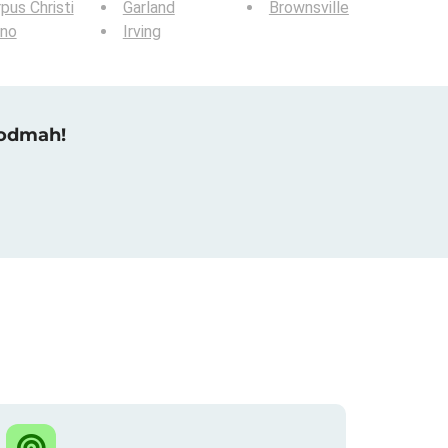
pus Christi
Garland
Brownsville
ano
Irving
 odmah!