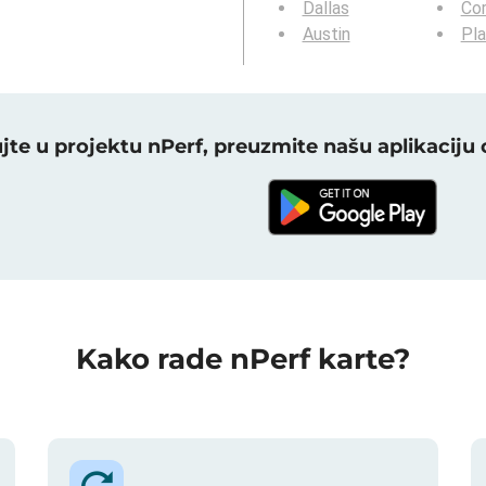
Dallas
Cor
Austin
Pl
ujte u projektu nPerf, preuzmite našu aplikaciju
Kako rade nPerf karte?