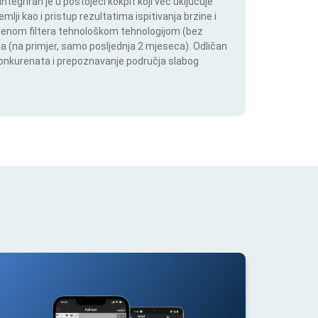
tegriran je u postojeći kokpit koji već uključuje
lji kao i pristup rezultatima ispitivanja brzine i
mjenom filtera tehnološkom tehnologijom (bez
lja (na primjer, samo posljednja 2 mjeseca). Odličan
 konkurenata i prepoznavanje područja slabog