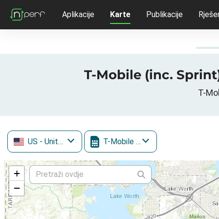
Aplikacije
Karte
Publikacije
Rješe
T-Mobile (inc. Sprin
T-Mob
US
- United States
T-Mobile (inc. Sprint)
+
−