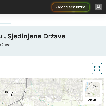
Započni test brzine
u , Sjedinjene Države
Države
ArcGIS