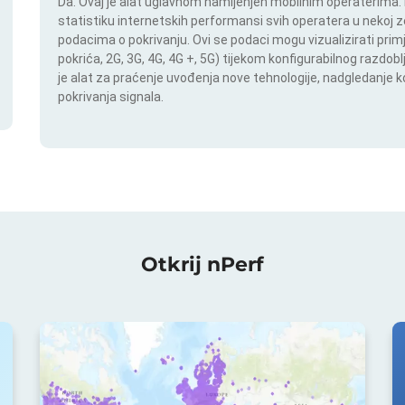
Da. Ovaj je alat uglavnom namijenjen mobilnim operaterima. In
statistiku internetskih performansi svih operatera u nekoj zem
podacima o pokrivanju. Ovi se podaci mogu vizualizirati pri
pokrića, 2G, 3G, 4G, 4G +, 5G) tijekom konfigurabilnog razdob
je alat za praćenje uvođenja nove tehnologije, nadgledanje
pokrivanja signala.
Otkrij nPerf