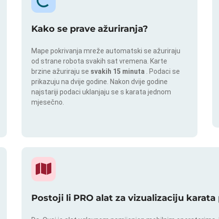
Kako se prave ažuriranja?
Mape pokrivanja mreže automatski se ažuriraju
od strane robota svakih sat vremena. Karte
brzine ažuriraju se
svakih 15 minuta
. Podaci se
prikazuju na dvije godine. Nakon dvije godine
najstariji podaci uklanjaju se s karata jednom
mjesečno.
Postoji li PRO alat za vizualizaciju karat