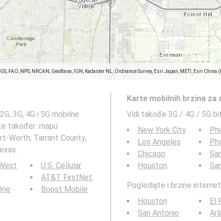
SGS, FAO, NPS, NRCAN, GeoBase, IGN, Kadaster NL, Ordnance Survey, Esri Japan, METI, Esri China 
Karte mobilnih brzina za
 2G, 3G, 4G i 5G mobilne
Vidi takođe 3G / 4G / 5G bi
jte također: mapu
New York City
Phi
rt-Worth, Tarrant County,
Los Angeles
Ph
exas .
Chicago
San
 West
U.S. Cellular
Houston
Sa
AT&T FirstNet
Pogledajte i brzine interne
 One
Boost Mobile
Houston
El 
San Antonio
Arl