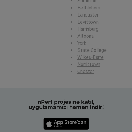
Scranton
Bethlehem
Lancaster
Levittown
Harrisburg
Altoona
York
State College
Wilkes-Barre
Norristown
Chester
nPerf projesine katıl,
uygulamamızı hemen indir!