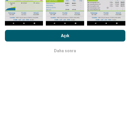
fazla veri varsa, haritalar o kadar kapsamlı olur!
nPerf.com'a girme işlemini gerçekleştirerek,
Gizlilik ve Çerezler
Kullanım Politikası
Son Kullanıcı Lisans Sözleşmesi
onaylamış
Açık
sayılırsınız .
Güncellemeler nasıl yapılır?
Daha sonra
Tamam
Ağ kapsama haritaları her saat bir yapay zeka
tarafından otomatik olarak güncellenir. Hız haritaları
her 15 dakikada bir güncellenir
. Veriler iki yıl boyunca
görüntülenir. İki yıl sonra, en eski veriler ayda bir kez
haritalardan kaldırılır.
Ne kadar güvenilir ve doğru?