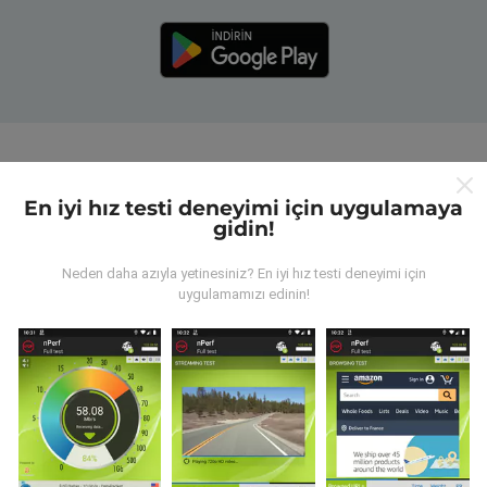
nPerf haritaları nasıl çalışır?
En iyi hız testi deneyimi için uygulamaya
gidin!
Neden daha azıyla yetinesiniz? En iyi hız testi deneyimi için
uygulamamızı edinin!
Veriler nereden geliyor?
Veriler, nPerf uygulamasının kullanıcıları tarafından
gerçekleştirilen testlerden toplanmıştır. Bunlar, gerçek
koşullarda, doğrudan sahada yapılan testlerdir. Siz de
dahil olmak istiyorsanız, tüm yapmanız gereken nPerf
uygulamasını akıllı telefonunuza indirmek.
Ne kadar