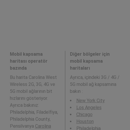
Mobil kapsama
Diğer bölgeler için
haritası operatör
mobil kapsama
bazında
haritaları
Bu harita Carolina West
Ayrıca,
içindeki 3G / 4G /
Wireless 2G, 3G, 4G ve
5G mobil ağ kapsamına
5G mobil ağlarının bit
bakın :
hızlarını gösteriyor.
New York City
Ayrıca bakınız:
Los Angeles
Philadelphia, Filadelfiya,
Chicago
Philadelphia County,
Houston
Pensilvanya
Carolina
Philadelphia