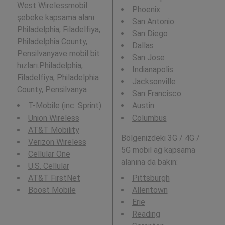
West Wireless
mobil
Phoenix
şebeke kapsama alanı
San Antonio
Philadelphia, Filadelfiya,
San Diego
Philadelphia County,
Dallas
Pensilvanyave mobil bit
San Jose
hızları.Philadelphia,
Indianapolis
Filadelfiya, Philadelphia
Jacksonville
County, Pensilvanya
San Francisco
T-Mobile (inc. Sprint)
Austin
Union Wireless
Columbus
AT&T Mobility
Bölgenizdeki 3G / 4G /
Verizon Wireless
5G mobil ağ kapsama
Cellular One
alanına da bakın:
U.S. Cellular
AT&T FirstNet
Pittsburgh
Boost Mobile
Allentown
Erie
Reading