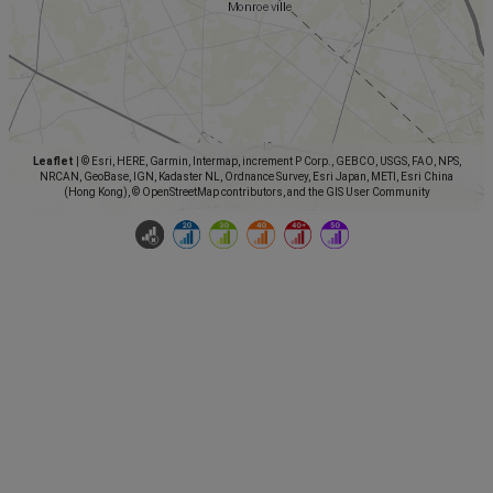
Leaflet
|
© Esri, HERE, Garmin, Intermap, increment P Corp., GEBCO, USGS, FAO, NPS,
NRCAN, GeoBase, IGN, Kadaster NL, Ordnance Survey, Esri Japan, METI, Esri China
(Hong Kong), © OpenStreetMap contributors, and the GIS User Community