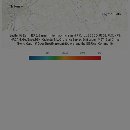
Leaflet
|
© Esri, HERE, Garmin, Intermap, increment P Corp., GEBCO, USGS, FAO, NPS,
NRCAN, GeoBase, IGN, Kadaster NL, Ordnance Survey, Esri Japan, METI, Esri China
(Hong Kong), © OpenStreetMap contributors, and the GIS User Community