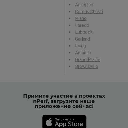
Arlington
Corpus Christi
Plano
Laredo
Lubbock
Garland
Irving
Amarillo
Grand Prairie
Brownsville
Примите участие в проектах
nPerf, загрузите наше
приложение сейчас!