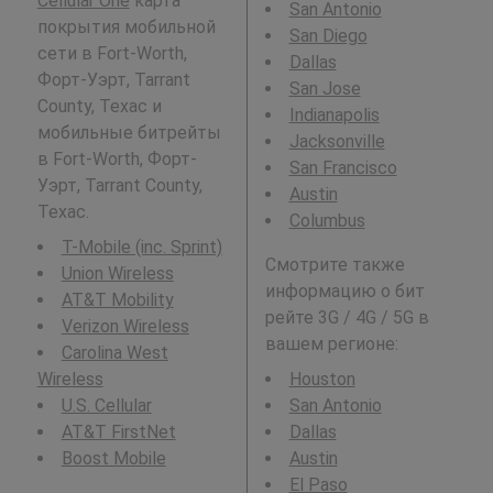
Cellular One
карта
San Antonio
покрытия мобильной
San Diego
сети в Fort-Worth,
Dallas
Форт-Уэрт, Tarrant
San Jose
County, Техас и
Indianapolis
мобильные битрейты
Jacksonville
в Fort-Worth, Форт-
San Francisco
Уэрт, Tarrant County,
Austin
Техас.
Columbus
T-Mobile (inc. Sprint)
Смотрите также
Union Wireless
информацию о бит
AT&T Mobility
рейте 3G / 4G / 5G в
Verizon Wireless
вашем регионе:
Carolina West
Wireless
Houston
U.S. Cellular
San Antonio
AT&T FirstNet
Dallas
Boost Mobile
Austin
El Paso