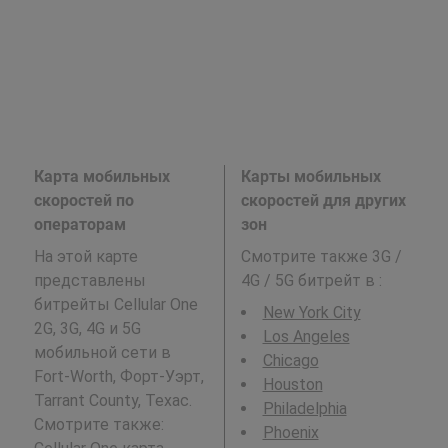
Карта мобильных
Карты мобильных
скоростей по
скоростей для других
операторам
зон
На этой карте
Смотрите также 3G /
представлены
4G / 5G битрейт в
:
битрейты Cellular One
New York City
2G, 3G, 4G и 5G
Los Angeles
мобильной сети в
Chicago
Fort-Worth, Форт-Уэрт,
Houston
Tarrant County, Техас.
Philadelphia
Смотрите также:
Phoenix