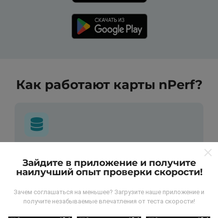
Как работают карты nPerf?
Откуда берутся данные ?
Зайдите в приложение и получите
наилучший опыт проверки скорости!
Данные собираются из тестов, проведенных
пользователями программы nPerf. Это испытания,
Зачем соглашаться на меньшее? Загрузите наше приложение и
проведенные в реальных условиях,
получите незабываемые впечатления от теста скорости!
непосредственно в полевых условиях. Если вы
тоже хотите присоединиться, все, что вам нужно