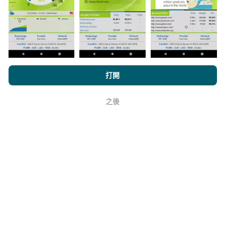
上。在計算發布績效之前，將應用過濾規則。
瀏覽nPerf.com，即表示您同意我們的
隱私和Cookies使用政策
以及
打開
我們的nPerf測試
最終用戶許可協議
。
如何進行更新？
之後
好
機器人每小時會自動更新網絡覆蓋圖。速度圖每15分鐘
更新一次
。數據顯示兩年。兩年後，每月一次從地圖中
刪除最舊的數據。
它的可靠性和準確性如何？