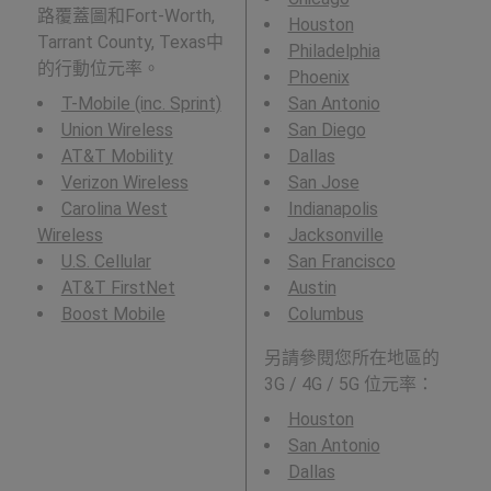
路覆蓋圖和Fort-Worth,
Houston
Tarrant County, Texas中
Philadelphia
的行動位元率。
Phoenix
T-Mobile (inc. Sprint)
San Antonio
Union Wireless
San Diego
AT&T Mobility
Dallas
Verizon Wireless
San Jose
Carolina West
Indianapolis
Wireless
Jacksonville
U.S. Cellular
San Francisco
AT&T FirstNet
Austin
Boost Mobile
Columbus
另請參閱您所在地區的
3G / 4G / 5G 位元率：
Houston
San Antonio
Dallas