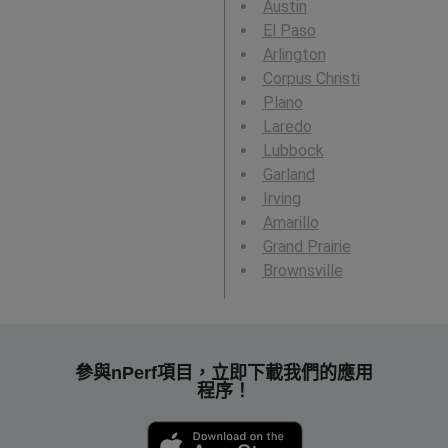
Austin
El Paso
Arlington
Corpus Christi
Plano
Laredo
Lubbock
Garland
Irving
Amarillo
Grand Prairie
Brownsville
參與nPerf項目，立即下載我們的應用
程序！