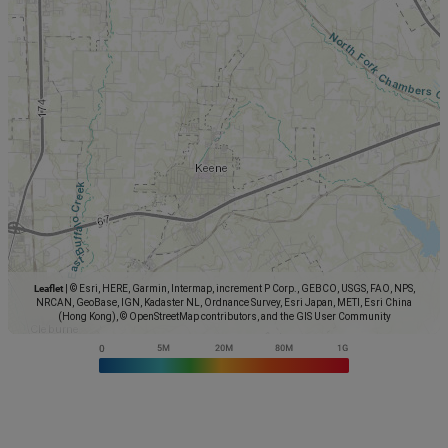
Leaflet
|
© Esri, HERE, Garmin, Intermap, increment P Corp., GEBCO, USGS, FAO, NPS,
NRCAN, GeoBase, IGN, Kadaster NL, Ordnance Survey, Esri Japan, METI, Esri China
(Hong Kong), © OpenStreetMap contributors, and the GIS User Community