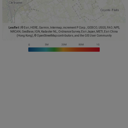
Leaflet
|
© Esri, HERE, Garmin, Intermap, increment P Corp., GEBCO, USGS, FAO, NPS,
NRCAN, GeoBase, IGN, Kadaster NL, Ordnance Survey, Esri Japan, METI, Esri China
(Hong Kong), © OpenStreetMap contributors, and the GIS User Community