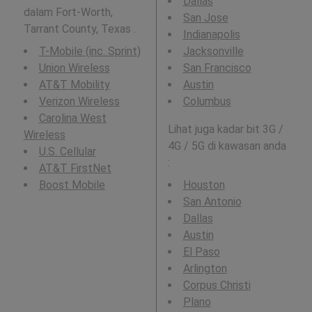
Dallas
dalam Fort-Worth,
San Jose
Tarrant County, Texas .
Indianapolis
T-Mobile (inc. Sprint)
Jacksonville
Union Wireless
San Francisco
AT&T Mobility
Austin
Verizon Wireless
Columbus
Carolina West
Lihat juga kadar bit 3G /
Wireless
4G / 5G di kawasan anda
U.S. Cellular
:
AT&T FirstNet
Boost Mobile
Houston
San Antonio
Dallas
Austin
El Paso
Arlington
Corpus Christi
Plano