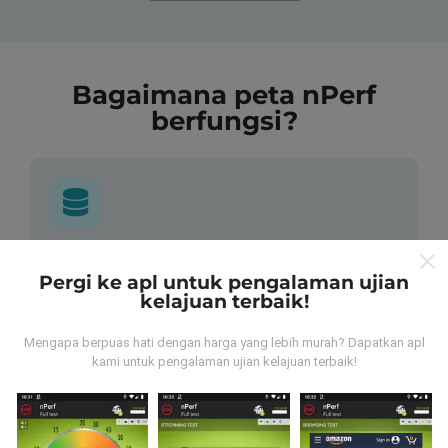
Bagaimana peta nPerf
berfungsi?
Dari mana asalnya data-data ni?
Pergi ke apl untuk pengalaman ujian
kelajuan terbaik!
Data-data dikumpulkan dari ujian yang telah dilakukan
oleh pengguna app kami sendiri. Ujian ini dijalankan
Mengapa berpuas hati dengan harga yang lebih murah? Dapatkan apl
terus dari lokasi mereka! Sekiranya anda berminat,
kami untuk pengalaman ujian kelajuan terbaik!
jom muat turun app nPerf sekarang juga.
Lagi banyak
data yang dapat kami kumpul, lagi mantap peta kami
nanti!