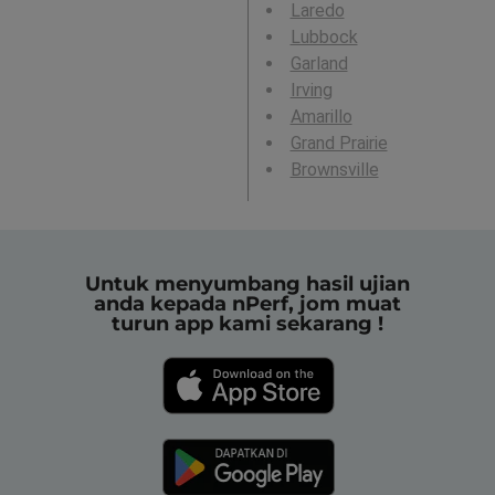
Laredo
Lubbock
Garland
Irving
Amarillo
Grand Prairie
Brownsville
Untuk menyumbang hasil ujian
anda kepada nPerf, jom muat
turun app kami sekarang !