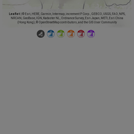
Leaflet
|
© Esri, HERE, Garmin, Intermap, increment P Corp., GEBCO, USGS, FAO, NPS,
NRCAN, GeoBase, IGN, Kadaster NL, Ordnance Survey, Esri Japan, METI, Esri China
(Hong Kong), © OpenStreetMap contributors, and the GIS User Community