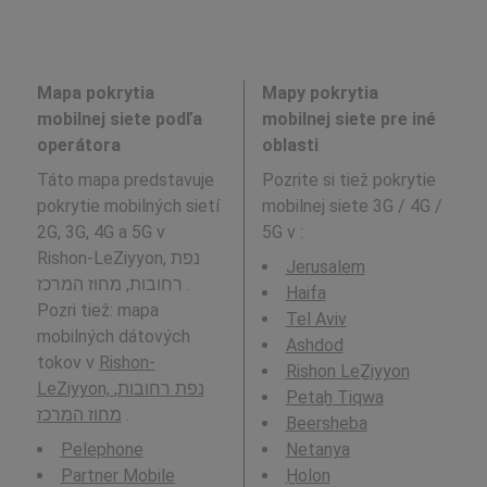
Mapa pokrytia
Mapy pokrytia
mobilnej siete podľa
mobilnej siete pre iné
operátora
oblasti
Táto mapa predstavuje
Pozrite si tiež pokrytie
pokrytie mobilných sietí
mobilnej siete 3G / 4G /
2G, 3G, 4G a 5G v
5G v
:
Rishon-LeZiyyon, נפת
Jerusalem
רחובות, מחוז המרכז .
Haifa
Pozri tiež: mapa
Tel Aviv
mobilných dátových
Ashdod
tokov v
Rishon-
Rishon LeẔiyyon
LeZiyyon, נפת רחובות,
Petaẖ Tiqwa
מחוז המרכז
.
Beersheba
Pelephone
Netanya
Partner Mobile
H̱olon