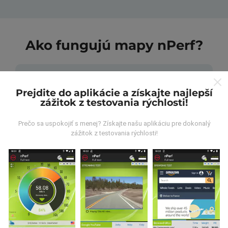
Ako fungujú mapy nPerf?
Prejdite do aplikácie a získajte najlepší
zážitok z testovania rýchlosti!
Odkiaľ pochádzajú údaje?
Prečo sa uspokojiť s menej? Získajte našu aplikáciu pre dokonalý
zážitok z testovania rýchlosti!
Údaje sa zbierajú z testov vykonaných používateľmi
aplikácie nPerf. Sú to testy vykonávané v reálnych
podmienkach priamo v teréne. Ak sa chcete tiež
zapojiť, stačí si do smartfónu stiahnuť aplikáciu nPerf.
Čím viac údajov bude, tým budú mapy
komplexnejšie!