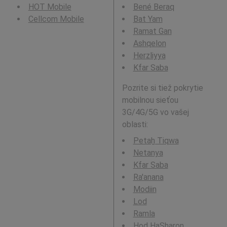
HOT Mobile
Bené Beraq
Cellcom Mobile
Bat Yam
Ramat Gan
Ashqelon
Herzliyya
Kfar Saba
Pozrite si tiež pokrytie
mobilnou sieťou
3G/4G/5G vo vašej
oblasti:
Petaẖ Tiqwa
Netanya
Kfar Saba
Ra'anana
Modiin
Lod
Ramla
Hod HaSharon