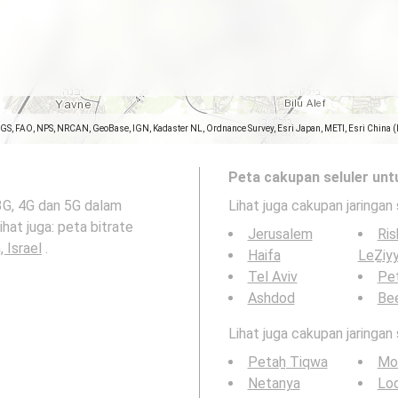
SGS, FAO, NPS, NRCAN, GeoBase, IGN, Kadaster NL, Ordnance Survey, Esri Japan, METI, Esri China 
Peta cakupan seluler unt
3G, 4G dan 5G dalam
Lihat juga cakupan jaringan 
Jerusalem
Ris
k Tengah, Israel
.
Haifa
LeẔiy
Tel Aviv
Pe
Ashdod
Be
Lihat juga cakupan jaringan
Petaẖ Tiqwa
Mod
Netanya
Lo