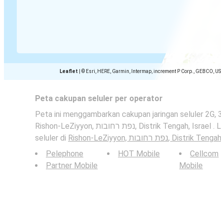
Leaflet
|
© Esri, HERE, Garmin, Intermap, increment P Corp., GEBCO, U
Peta cakupan seluler per operator
Peta ini menggambarkan cakupan jaringan seluler 2G, 
Rishon-LeZiyyon, נפת רחובות, Distrik Tengah, Israel . Lihat juga: peta bitrate
seluler di
Rishon-LeZiyyon, נפת רחובות, Distri
Pelephone
HOT Mobile
Cellcom
Partner Mobile
Mobile