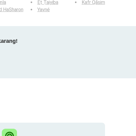
mla
Eṭ Ṭaiyiba
Kafr Qāsim
d HaSharon
Yavné
karang!