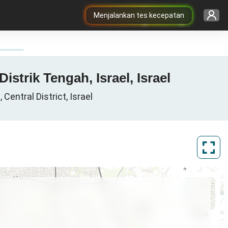
Menjalankan tes kecepatan
 cakupan 3G / 4G / 5G dalam Rishon-LeZiyyon, נפת רחובות, Distrik Tengah, Israel, Israel
נפת , Distrik Tengah, Israel, Central District, Israel
ArcGIS