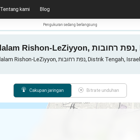
Tentang kami
Blog
Pengukuran sedang berlangsung
Peta
Jaringan data seluler dalam Rishon-LeZiyyon, רחובות
Cakupan jaringan
Bitrate unduhan