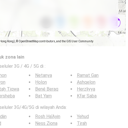
(Hong Kong), © OpenStreetMap contributors, and the GIS User Community
uk zona lain
seluler 3G / 4G / 5G di
:
hon
Netanya
Ramat Gan
yon
H̱olon
Ashqelon
taẖ Tiqwa
Bené Beraq
Herzliyya
ersheba
Bat Yam
Kfar Saba
 seluler 3G/4G/5G di wilayah Anda:
iin
Rosh Ha‘Ayin
Yehud
d
Ness Ziona
Tirah