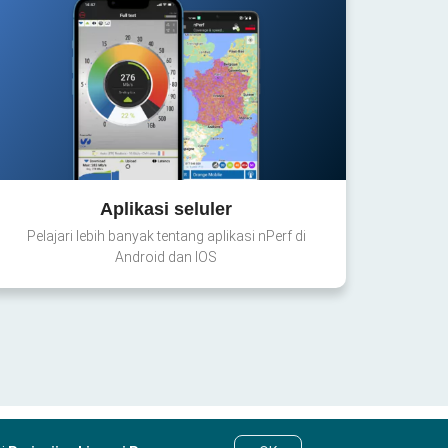
Aplikasi seluler
Pelajari lebih banyak tentang aplikasi nPerf di
Android dan IOS