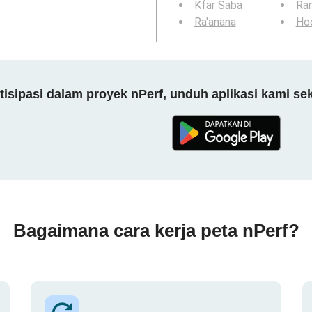
Kfar Saba
Ra
Ra'anana
Ho
tisipasi dalam proyek nPerf, unduh aplikasi kami se
Bagaimana cara kerja peta nPerf?