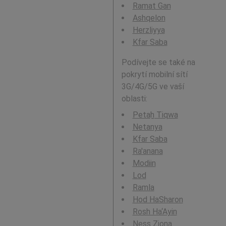
Ramat Gan
Ashqelon
Herzliyya
Kfar Saba
Podívejte se také na
pokrytí mobilní sítí
3G/4G/5G ve vaší
oblasti:
Petaẖ Tiqwa
Netanya
Kfar Saba
Ra'anana
Modiin
Lod
Ramla
Hod HaSharon
Rosh Ha‘Ayin
Ness Ziona