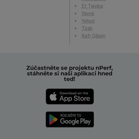
Eṭ Ṭaiyiba
Yavné
Yehud
Tirah
Kafr Qāsim
Zúčastněte se projektu nPerf,
stáhněte si naši aplikaci hned
teď!