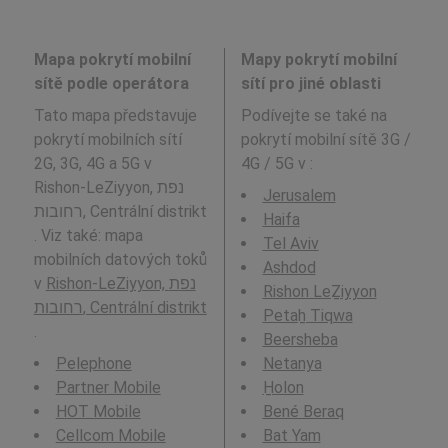
Mapa pokrytí mobilní
Mapy pokrytí mobilní
sítě podle operátora
sítí pro jiné oblasti
Tato mapa představuje
Podívejte se také na
pokrytí mobilních sítí
pokrytí mobilní sítě 3G /
2G, 3G, 4G a 5G v
4G / 5G v
:
Rishon-LeZiyyon, נפת
Jerusalem
רחובות, Centrální distrikt
Haifa
. Viz také: mapa
Tel Aviv
mobilních datových toků
Ashdod
v
Rishon-LeZiyyon, נפת
Rishon LeẔiyyon
רחובות, Centrální distrikt
Petaẖ Tiqwa
.
Beersheba
Pelephone
Netanya
Partner Mobile
H̱olon
HOT Mobile
Bené Beraq
Cellcom Mobile
Bat Yam