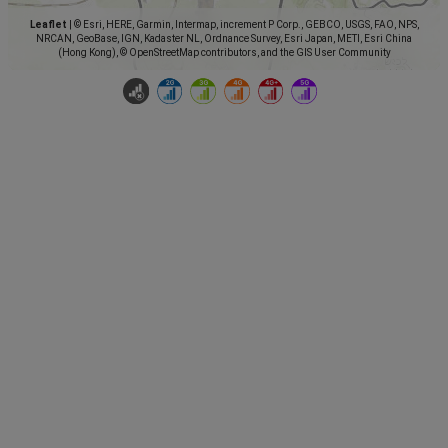
Leaflet
|
© Esri, HERE, Garmin, Intermap, increment P Corp., GEBCO, USGS, FAO, NPS,
NRCAN, GeoBase, IGN, Kadaster NL, Ordnance Survey, Esri Japan, METI, Esri China
(Hong Kong), © OpenStreetMap contributors, and the GIS User Community