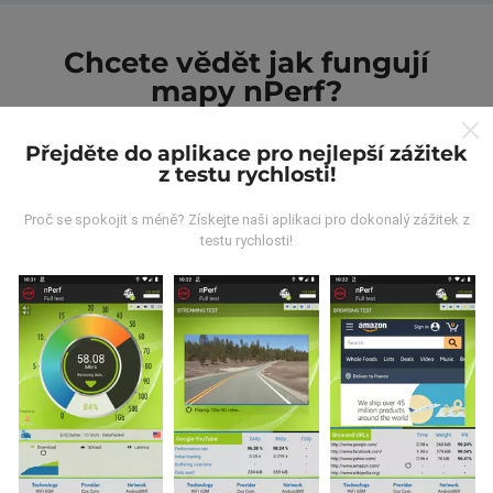
Chcete vědět jak fungují
mapy nPerf?
Přejděte do aplikace pro nejlepší zážitek
z testu rychlosti!
Proč se spokojit s méně? Získejte naši aplikaci pro dokonalý zážitek z
testu rychlosti!
Odkud pocházejí data?
Data jsou shromažďována z testů prováděných
uživateli aplikace nPerf. Jedná se o testy prováděné v
reálných podmínkách přímo v terénu. Pokud se chcete
také zapojit, stáhněte si do svého smartphonu
aplikaci nPerf.
Čím více údajů bude, tím komplexnější
budou mapy!