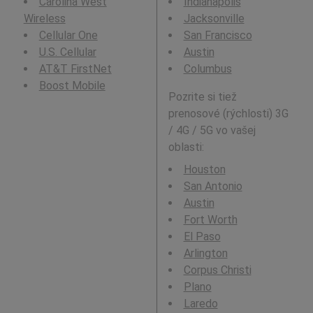
Carolina West
Indianapolis
Wireless
Jacksonville
Cellular One
San Francisco
U.S. Cellular
Austin
AT&T FirstNet
Columbus
Boost Mobile
Pozrite si tiež
prenosové (rýchlosti) 3G
/ 4G / 5G vo vašej
oblasti:
Houston
San Antonio
Austin
Fort Worth
El Paso
Arlington
Corpus Christi
Plano
Laredo