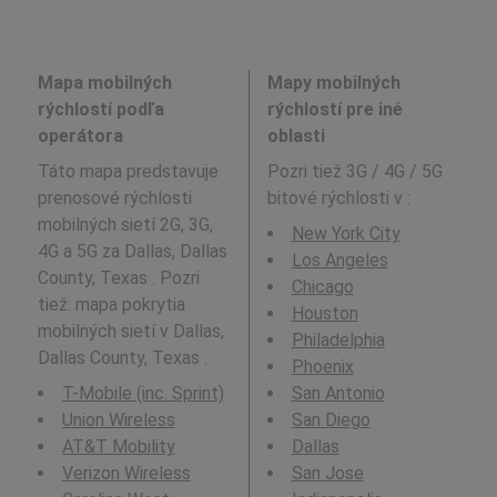
Mapa mobilných
Mapy mobilných
rýchlostí podľa
rýchlostí pre iné
operátora
oblasti
Táto mapa predstavuje
Pozri tiež 3G / 4G / 5G
prenosové rýchlosti
bitové rýchlosti v
:
mobilných sietí 2G, 3G,
New York City
4G a 5G za Dallas, Dallas
Los Angeles
County, Texas . Pozri
Chicago
tiež: mapa pokrytia
Houston
mobilných sietí v Dallas,
Philadelphia
Dallas County, Texas .
Phoenix
T-Mobile (inc. Sprint)
San Antonio
Union Wireless
San Diego
AT&T Mobility
Dallas
Verizon Wireless
San Jose