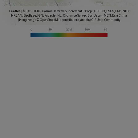
Leaflet
|
© Esri, HERE, Garmin, Intermap, increment P Corp., GEBCO, USGS, FAO, NPS,
NRCAN, GeoBase, IGN, Kadaster NL, Ordnance Survey, Esri Japan, METI, Esri China
(Hong Kong), © OpenStreetMap contributors, and the GIS User Community