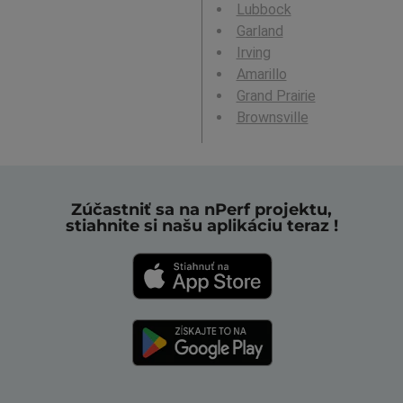
Lubbock
Garland
Irving
Amarillo
Grand Prairie
Brownsville
Zúčastniť sa na nPerf projektu,
stiahnite si našu aplikáciu teraz !