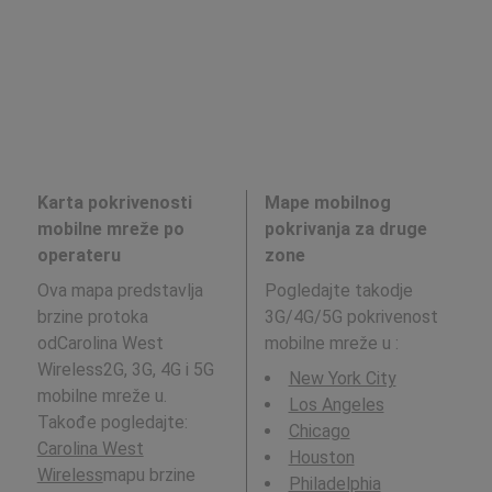
Karta pokrivenosti
Mape mobilnog
mobilne mreže po
pokrivanja za druge
operateru
zone
Ova mapa predstavlja
Pogledajte takodje
brzine protoka
3G/4G/5G pokrivenost
odCarolina West
mobilne mreže u
:
Wireless2G, 3G, 4G i 5G
New York City
mobilne mreže u.
Los Angeles
Takođe pogledajte:
Chicago
Carolina West
Houston
Wireless
mapu brzine
Philadelphia