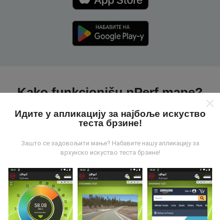
Kako funkcionišu nPerf mape?
Идите у апликацију за најбоље искуство
теста брзине!
Зашто се задовољити мање? Набавите нашу апликацију за
врхунско искуство теста брзине!
Odakle dolaze podaci?
Podaci se prikupljaju od testova koje vrši korisnici
aplikacije nPerf. To su testovi koji se sprovode u
realnim uslovima, direktno na terenu. Ako želite da se
angažujete, sve što treba da uradite je da preuzmete