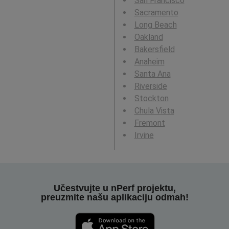
San Francisco
Sacramento
Long Beach
Oakland
Bakersfield
Anaheim
Santa Ana
Riverside
Stockton
Chula Vista
Fremont
Irvine
Učestvujte u nPerf projektu,
preuzmite našu aplikaciju odmah!