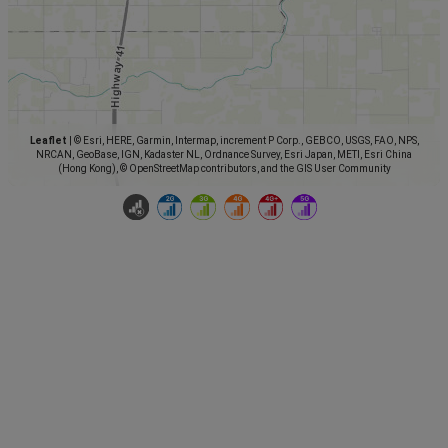
Leaflet
|
© Esri, HERE, Garmin, Intermap, increment P Corp., GEBCO, USGS, FAO, NPS,
NRCAN, GeoBase, IGN, Kadaster NL, Ordnance Survey, Esri Japan, METI, Esri China
(Hong Kong), © OpenStreetMap contributors, and the GIS User Community