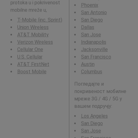
protoka u i pokrivenost
Phoenix
mobilne mreže u,
San Antonio
T-Mobile (inc. Sprint)
San Diego
Union Wireless
Dallas
AT&T Mobility
San Jose
Verizon Wireless
Indianapolis
Cellular One
Jacksonville
U.S. Cellular
San Francisco
AT&T FirstNet
Austin
Boost Mobile
Columbus
Погледајте и
покривеност мобилне
мреже 3G / 4G / 5G у
вашем подручју:
Los Angeles
San Diego
San Jose