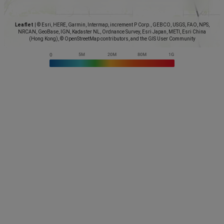
Leaflet
|
© Esri, HERE, Garmin, Intermap, increment P Corp., GEBCO, USGS, FAO, NPS,
NRCAN, GeoBase, IGN, Kadaster NL, Ordnance Survey, Esri Japan, METI, Esri China
(Hong Kong), © OpenStreetMap contributors, and the GIS User Community