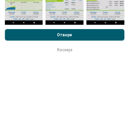
Kako se izrađuju ispravke?
Pregledavajući nPerf.com, pristajete na naše
smernica
korišćenja privatnosti i kolačića
, kao i naš nPerf test
ugovor o
Отвори
Mape pokrivenosti mreže automatski i sistemski
licenciranju sa krajnjim korisnikom
.
ažurirajusvakog sata. Mape brzinte se
ažuriraju
svakih 15 minuta
. Podaci se prikazuju za dve godine.
Касније
u redu
Posle dve godine najstariji podaci se uklanjaju sa
mapa jednom mesečno.
Koliko je to pouzdan i tačan?
Testovi se obavljaju na uređajima korisnika.
Preciznost geopozicije lokacije zavisi od prijema GPS