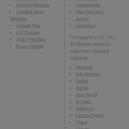
Verizon Wireless
Jacksonville
Carolina West
San Francisco
Wireless
Austin
Cellular One
Columbus
U.S. Cellular
Погледајте и 3G / 4G /
AT&T FirstNet
5G брзине преноса
Boost Mobile
података у вашем
подручју:
Houston
San Antonio
Dallas
Austin
Fort Worth
El Paso
Arlington
Corpus Christi
Plano