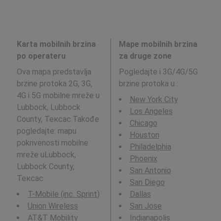
Karta mobilnih brzina
Mape mobilnih brzina
po operateru
za druge zone
Ova mapa predstavlja
Pogledajte i 3G/4G/5G
brzine protoka 2G, 3G,
brzine protoka u
:
4G i 5G mobilne mreže u
New York City
Lubbock, Lubbock
Los Angeles
County, Тексас.Takođe
Chicago
pogledajte: mapu
Houston
pokrivenosti mobilne
Philadelphia
mreže uLubbock,
Phoenix
Lubbock County,
San Antonio
Тексас
San Diego
T-Mobile (inc. Sprint)
Dallas
Union Wireless
San Jose
AT&T Mobility
Indianapolis