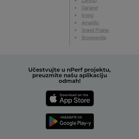
Laredo
Garland
Irving
Amarillo
Grand Prairie
Brownsville
Učestvujte u nPerf projektu,
preuzmite našu aplikaciju
odmah!