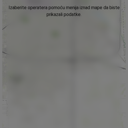
Izaberite operatera pomoću menija iznad mape da biste
prikazali podatke.