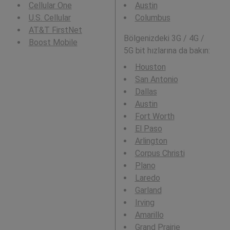
Cellular One
Austin
U.S. Cellular
Columbus
AT&T FirstNet
Bölgenizdeki 3G / 4G /
Boost Mobile
5G bit hızlarına da bakın:
Houston
San Antonio
Dallas
Austin
Fort Worth
El Paso
Arlington
Corpus Christi
Plano
Laredo
Garland
Irving
Amarillo
Grand Prairie