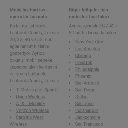
Mobil hız haritası
Diğer bölgeler için
operatör bazında
mobil hız haritaları
Bu harita Lubbock,
Ayrıca,
içindeki 3G / 4G /
Lubbock County, Teksas
5G bit hızlarına da bakın :
2G, 3G, 4G ve 5G mobil
New York City
ağlarının bit hızlarını
Los Angeles
gösteriyor. Ayrıca
Chicago
bakınız: mobil şebeke
Houston
kapsama alanı haritasını
Philadelphia
da görün Lubbock,
Phoenix
Lubbock County, Teksas
San Antonio
T-Mobile (inc. Sprint)
San Diego
Union Wireless
Dallas
AT&T Mobility
San Jose
Verizon Wireless
Indianapolis
Carolina West
Jacksonville
Wireless
San Francisco