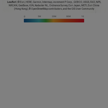
Leaflet
|
© Esri, HERE, Garmin, Intermap, increment P Corp., GEBCO, USGS, FAO, NPS,
NRCAN, GeoBase, IGN, Kadaster NL, Ordnance Survey, Esri Japan, METI, Esri China
(Hong Kong), © OpenStreetMap contributors, and the GIS User Community