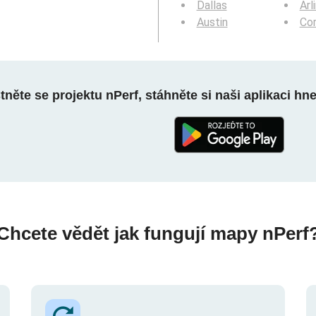
Dallas
Arl
Austin
Cor
něte se projektu nPerf, stáhněte si naši aplikaci hn
Chcete vědět jak fungují mapy nPerf