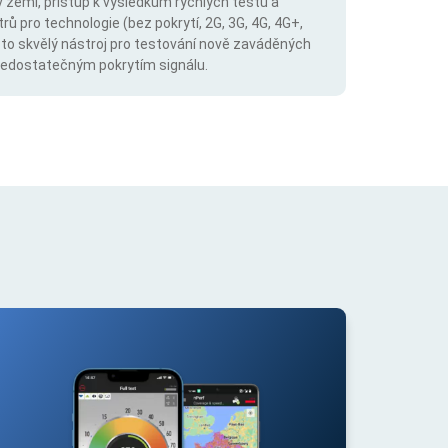
v zemi, přístup k výsledkům rychlých testů a
trů pro technologie (bez pokrytí, 2G, 3G, 4G, 4G+,
 to skvělý nástroj pro testování nově zaváděných
s nedostatečným pokrytím signálu.