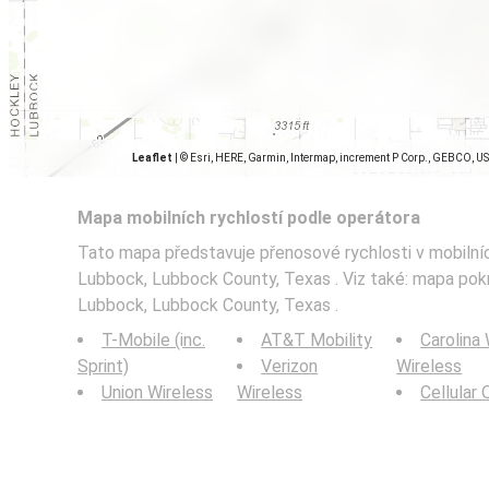
Leaflet
|
© Esri, HERE, Garmin, Intermap, increment P Corp., GEBCO, U
Mapa mobilních rychlostí podle operátora
Tato mapa představuje přenosové rychlosti v mobilníc
Lubbock, Lubbock County, Texas . Viz také: mapa pokry
Lubbock, Lubbock County, Texas .
T-Mobile (inc.
AT&T Mobility
Carolina
Sprint)
Verizon
Wireless
Union Wireless
Wireless
Cellular