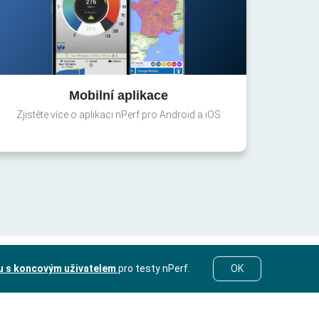
Mobilní aplikace
Zjistěte více o aplikaci nPerf pro Android a iOS
u s koncovým uživatelem
pro testy nPerf.
OK