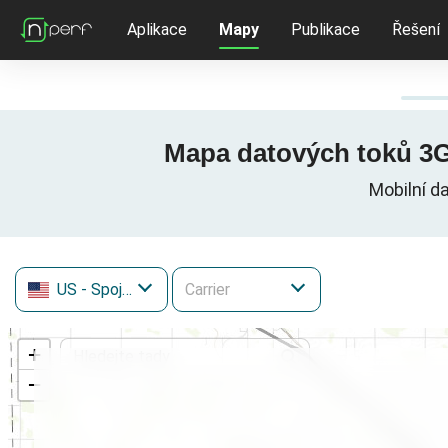
Aplikace
Mapy
Publikace
Řešení
Mapa datových toků 3G 
Mobilní d
US
- Spojené státy
+
−