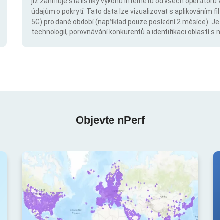
již zahrnuje statistiky výkonu internetu od všech operátorů 
údajům o pokrytí. Tato data lze vizualizovat s aplikováním fil
5G) pro dané období (například pouze poslední 2 měsíce). Je
technologií, porovnávání konkurentů a identifikaci oblastí 
Objevte nPerf