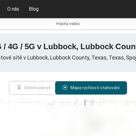
O nás
Blog
Probíhá měření
/ 4G / 5G v Lubbock, Lubbock Count
atové sítě v Lubbock, Lubbock County, Texas, Texas, Spo
Síťové pokrytí
Mapa rychlosti stahování