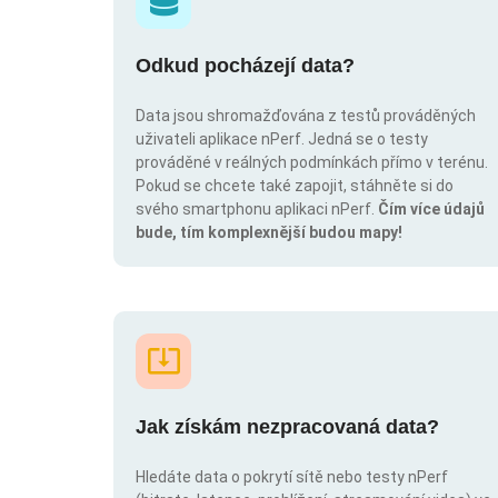
Odkud pocházejí data?
Data jsou shromažďována z testů prováděných
uživateli aplikace nPerf. Jedná se o testy
prováděné v reálných podmínkách přímo v terénu.
Pokud se chcete také zapojit, stáhněte si do
svého smartphonu aplikaci nPerf.
Čím více údajů
bude, tím komplexnější budou mapy!
Jak získám nezpracovaná data?
Hledáte data o pokrytí sítě nebo testy nPerf