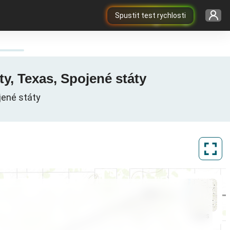
Spustit test rychlosti
y, Texas, Spojené státy
jené státy
ArcGIS