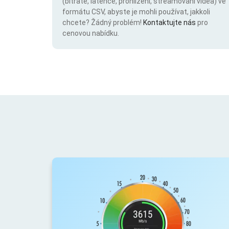
(bitrate, latence, prohlížení, streamování videa) ve
formátu CSV, abyste je mohli používat, jakkoli
chcete? Žádný problém!
Kontaktujte nás
pro
cenovou nabídku.