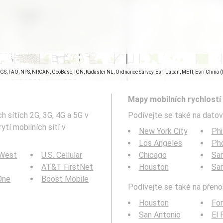
SGS, FAO, NPS, NRCAN, GeoBase, IGN, Kadaster NL, Ordnance Survey, Esri Japan, METI, Esri China 
Mapy mobilních rychlostí 
h sítích 2G, 3G, 4G a 5G v
Podívejte se také na datov
tí mobilních sítí v
New York City
Phi
Los Angeles
Ph
 West
U.S. Cellular
Chicago
San
AT&T FirstNet
Houston
Sa
 One
Boost Mobile
Podívejte se také na přenos
Houston
For
San Antonio
El 