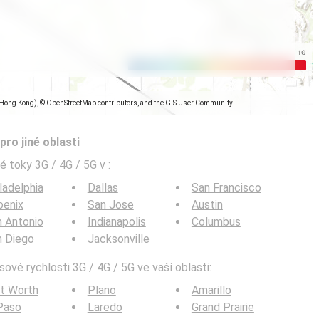
(Hong Kong), © OpenStreetMap contributors, and the GIS User Community
pro jiné oblasti
é toky 3G / 4G / 5G v
:
ladelphia
Dallas
San Francisco
oenix
San Jose
Austin
 Antonio
Indianapolis
Columbus
n Diego
Jacksonville
ové rychlosti 3G / 4G / 5G ve vaší oblasti:
t Worth
Plano
Amarillo
Paso
Laredo
Grand Prairie