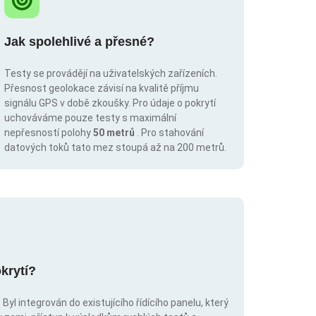
Jak spolehlivé a přesné?
Testy se provádějí na uživatelských zařízeních.
Přesnost geolokace závisí na kvalitě příjmu
signálu GPS v době zkoušky. Pro údaje o pokrytí
uchováváme pouze testy s maximální
nepřesností polohy
50 metrů
. Pro stahování
datových toků tato mez stoupá až na 200 metrů.
krytí?
Byl integrován do existujícího řídícího panelu, který