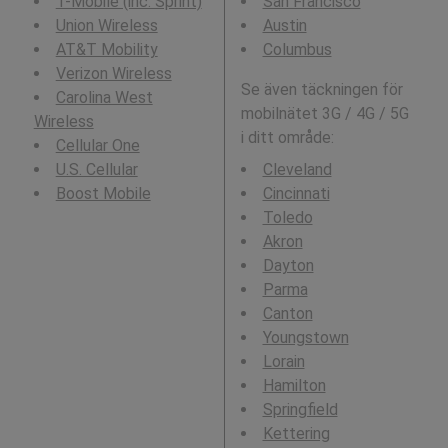
T-Mobile (inc. Sprint)
San Francisco
Union Wireless
Austin
AT&T Mobility
Columbus
Verizon Wireless
Se även täckningen för
Carolina West
mobilnätet 3G / 4G / 5G
Wireless
i ditt område:
Cellular One
U.S. Cellular
Cleveland
Boost Mobile
Cincinnati
Toledo
Akron
Dayton
Parma
Canton
Youngstown
Lorain
Hamilton
Springfield
Kettering