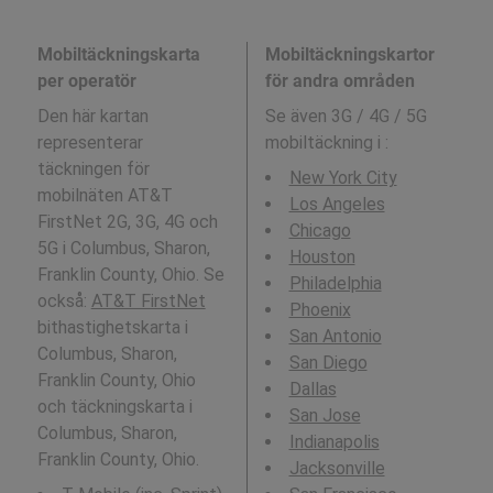
Mobiltäckningskarta
Mobiltäckningskartor
per operatör
för andra områden
Den här kartan
Se även 3G / 4G / 5G
representerar
mobiltäckning i
:
täckningen för
New York City
mobilnäten AT&T
Los Angeles
FirstNet 2G, 3G, 4G och
Chicago
5G i Columbus, Sharon,
Houston
Franklin County, Ohio. Se
Philadelphia
också:
AT&T FirstNet
Phoenix
bithastighetskarta i
San Antonio
Columbus, Sharon,
San Diego
Franklin County, Ohio
Dallas
och täckningskarta i
San Jose
Columbus, Sharon,
Indianapolis
Franklin County, Ohio.
Jacksonville