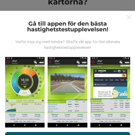
kartorna?
Gå till appen för den bästa
hastighetstestupplevelsen!
Varför nöja sig med mindre? Skaffa vår app för den ultimata
Var kommer datan ifrån?
hastighetstestupplevelsen!
Data samlas in från tester gjorda av våra användare
av nPerf-appen. Det här är tester som utförs under
verkliga förhållanden, direkt på fältet. Om du också vill
bidra, behöver du bara ladda ner nPerf-appen till din
smartphone.
Ju mer data det finns, desto mer
omfattande kommer kartorna att bli!
Genom att surfa på nPerf.com samtycker du till vår