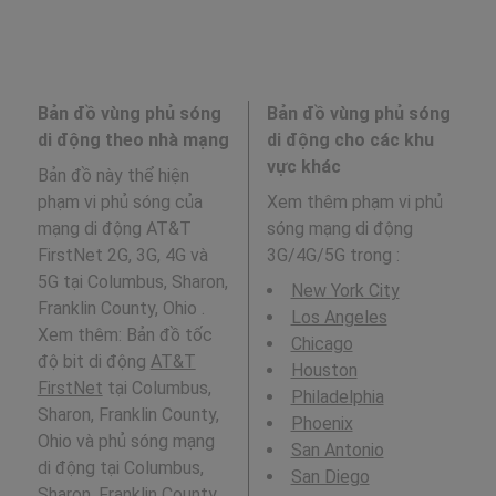
Bản đồ vùng phủ sóng
Bản đồ vùng phủ sóng
di động theo nhà mạng
di động cho các khu
vực khác
Bản đồ này thể hiện
phạm vi phủ sóng của
Xem thêm phạm vi phủ
mạng di động AT&T
sóng mạng di động
FirstNet 2G, 3G, 4G và
3G/4G/5G trong
:
5G tại Columbus, Sharon,
New York City
Franklin County, Ohio .
Los Angeles
Xem thêm: Bản đồ tốc
Chicago
độ bit di động
AT&T
Houston
FirstNet
tại Columbus,
Philadelphia
Sharon, Franklin County,
Phoenix
Ohio và phủ sóng mạng
San Antonio
di động tại Columbus,
San Diego
Sharon, Franklin County,