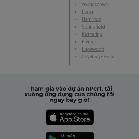
Youngstown
Lorain
Hamilton
Springfield
Kettering
Elyria
Lakewood
Cuyahoga Falls
Tham gia vào dự án nPerf, tải
xuống ứng dụng của chúng tôi
ngay bây giờ!