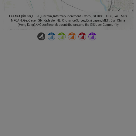
Leaflet
|
© Esri, HERE, Garmin, Intermap, increment P Corp., GEBCO, USGS, FAO, NPS,
NRCAN, GeoBase, IGN, Kadaster NL, Ordnance Survey, Esri Japan, METI, Esri China
(Hong Kong), © OpenStreetMap contributors, and the GIS User Community