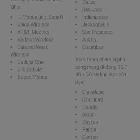
Dallas
Ohio .
San Jose
T-Mobile (inc. Sprint)
Indianapolis
Union Wireless
Jacksonville
AT&T Mobility
San Francisco
Verizon Wireless
Austin
Carolina West
Columbus
Wireless
Xem thêm phạm vi phủ
Cellular One
sóng mạng di động 3G /
U.S. Cellular
4G / 5G tại khu vực của
Boost Mobile
bạn:
Cleveland
Cincinnati
Toledo
Akron
Dayton
Parma
Canton