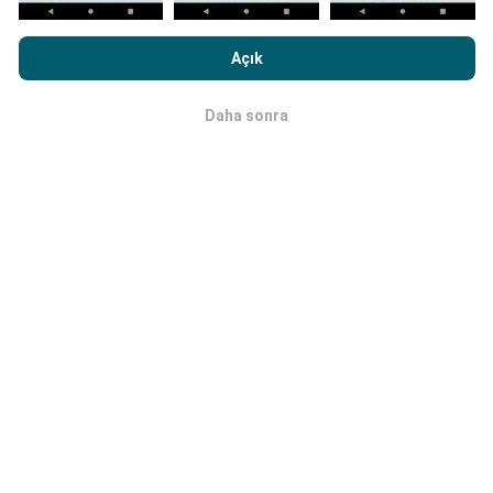
nPerf.com'a girme işlemini gerçekleştirerek,
Gizlilik ve Çerezler
Kullanım Politikası
Son Kullanıcı Lisans Sözleşmesi
onaylamış
Güncellemeler nasıl yapılır?
Açık
sayılırsınız .
Ağ kapsama haritaları her saat bir yapay zeka
Daha sonra
Tamam
tarafından otomatik olarak güncellenir. Hız haritaları
her 15 dakikada bir güncellenir
. Veriler iki yıl boyunca
görüntülenir. İki yıl sonra, en eski veriler ayda bir kez
haritalardan kaldırılır.
Ne kadar güvenilir ve doğru?
Testler, kullanıcıların cihazlarında gerçekleştirilir.
Coğrafi konum hassasiyeti, test sırasındaki GPS
sinyalinin alım kalitesine bağlıdır. Kapsam verileri için,
yalnızca
50 metrelik kesinliğe
sahip maksimum