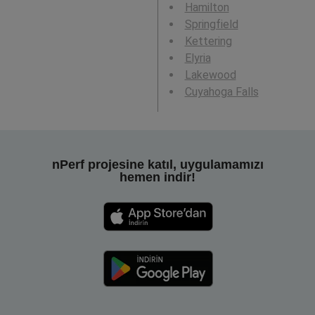
Hamilton
Springfield
Kettering
Elyria
Lakewood
Cuyahoga Falls
nPerf projesine katıl, uygulamamızı
hemen indir!