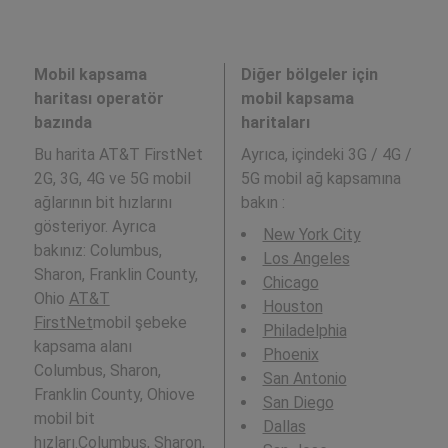
Mobil kapsama
Diğer bölgeler için
haritası operatör
mobil kapsama
bazında
haritaları
Bu harita AT&T FirstNet
Ayrıca,
içindeki 3G / 4G /
2G, 3G, 4G ve 5G mobil
5G mobil ağ kapsamına
ağlarının bit hızlarını
bakın :
gösteriyor. Ayrıca
New York City
bakınız: Columbus,
Los Angeles
Sharon, Franklin County,
Chicago
Ohio
AT&T
Houston
FirstNet
mobil şebeke
Philadelphia
kapsama alanı
Phoenix
Columbus, Sharon,
San Antonio
Franklin County, Ohiove
San Diego
mobil bit
Dallas
hızları.Columbus, Sharon,