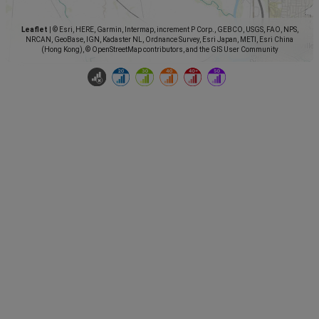
Leaflet
|
© Esri, HERE, Garmin, Intermap, increment P Corp., GEBCO, USGS, FAO, NPS,
NRCAN, GeoBase, IGN, Kadaster NL, Ordnance Survey, Esri Japan, METI, Esri China
(Hong Kong), © OpenStreetMap contributors, and the GIS User Community