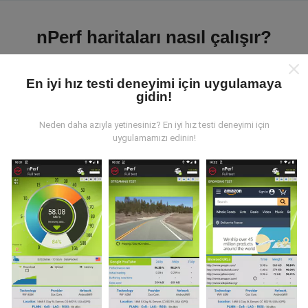
nPerf haritaları nasıl çalışır?
En iyi hız testi deneyimi için uygulamaya
gidin!
Neden daha azıyla yetinesiniz? En iyi hız testi deneyimi için
Veriler nereden geliyor?
uygulamamızı edinin!
Veriler, nPerf uygulamasının kullanıcıları tarafından
gerçekleştirilen testlerden toplanmıştır. Bunlar, gerçek
koşullarda, doğrudan sahada yapılan testlerdir. Siz de
dahil olmak istiyorsanız, tüm yapmanız gereken nPerf
uygulamasını akıllı telefonunuza indirmek.
Ne kadar
fazla veri varsa, haritalar o kadar kapsamlı olur!