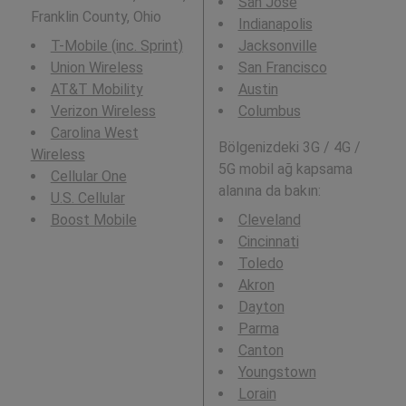
San Jose
Franklin County, Ohio
Indianapolis
T-Mobile (inc. Sprint)
Jacksonville
Union Wireless
San Francisco
AT&T Mobility
Austin
Verizon Wireless
Columbus
Carolina West
Bölgenizdeki 3G / 4G /
Wireless
5G mobil ağ kapsama
Cellular One
alanına da bakın:
U.S. Cellular
Boost Mobile
Cleveland
Cincinnati
Toledo
Akron
Dayton
Parma
Canton
Youngstown
Lorain