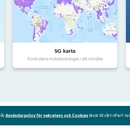
5G karta
Kontrollera mobiltäckningen i ditt område
vår
Användarpolicy för sekretess och Cookies
likväl till vårt nPerf-te