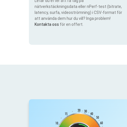
Letar du efter att få tag på
nätverkstäckningsdata eller nPerf-test (bitrate,
latency, surfa, videoströmning) i CSV-format för
att använda dem hur du vill? Inga problem!
Kontakta oss
för en offert.