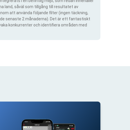
ntegrerats i en befintlig miljö, som redan innehåller
 land, såväl som tillgång till resultatet av
om att använda följande filter (ingen täckning,
ra de senaste 2 månaderna). Det är ett fantastiskt
rvaka konkurrenter och identifiera områden med