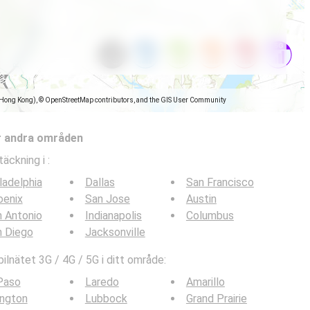
(Hong Kong), © OpenStreetMap contributors, and the GIS User Community
r andra områden
täckning i
:
ladelphia
Dallas
San Francisco
oenix
San Jose
Austin
 Antonio
Indianapolis
Columbus
n Diego
Jacksonville
lnätet 3G / 4G / 5G i ditt område:
Paso
Laredo
Amarillo
ington
Lubbock
Grand Prairie