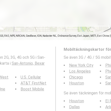
SGS, FAO, NPS, NRCAN, GeoBase, IGN, Kadaster NL, Ordnance Survey, Esri Japan, METI, Esri China 
Mobiltäckningskartor fö
n 2G, 3G, 4G och 5G i San-
Se även 3G / 4G / 5G mobil
karta i
San-Antonio, Bexar
New York City
Phi
Los Angeles
Ph
 West
U.S. Cellular
Chicago
San
AT&T FirstNet
Houston
Sa
 One
Boost Mobile
Se även täckningen för mobi
Houston
El 
Dallas
Arl