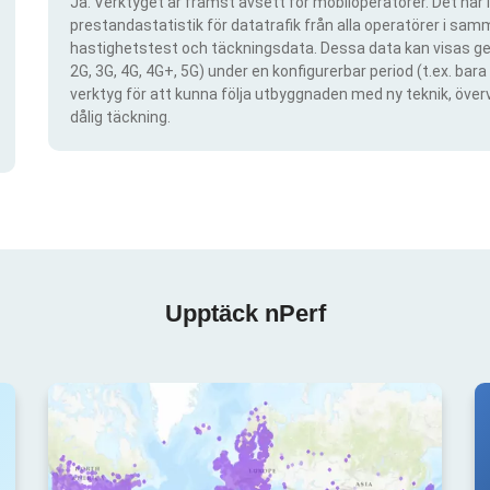
Ja. Verktyget är främst avsett för mobiloperatörer. Det har i
prestandastatistik för datatrafik från alla operatörer i samma
hastighetstest och täckningsdata. Dessa data kan visas gen
2G, 3G, 4G, 4G+, 5G) under en konfigurerbar period (t.ex. ba
verktyg för att kunna följa utbyggnaden med ny teknik, öve
dålig täckning.
Upptäck nPerf