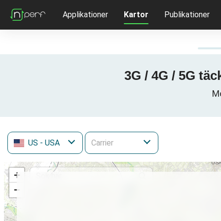
Applikationer
Kartor
Publikationer
3G / 4G / 5G tä
Mo
US
- USA
+
−