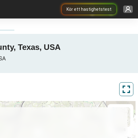
Kör ett hastighetstest
unty, Texas, USA
USA
ArcGIS