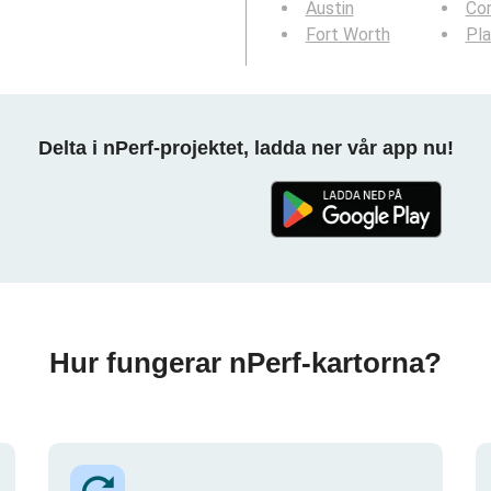
Austin
Cor
Fort Worth
Pl
Delta i nPerf-projektet, ladda ner vår app nu!
Hur fungerar nPerf-kartorna?