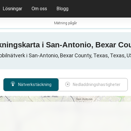
Lösningar
Om oss
Blogg
Mätning pågår
ckningskarta i San-Antonio, Bexar Co
bilnätverk i San-Antonio, Bexar County, Texas, Texas, 
Nätverkstäckning
Nedladdningshastigheter