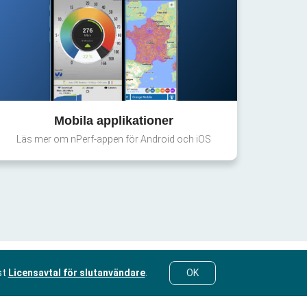
Mobila applikationer
Läs mer om nPerf-appen för Android och iOS
st
Licensavtal för slutanvändare
.
OK