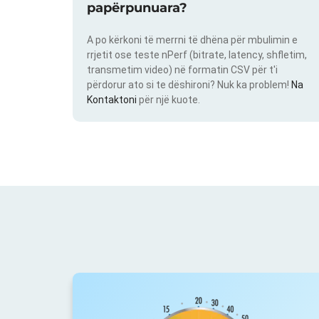
papërpunuara?
A po kërkoni të merrni të dhëna për mbulimin e
rrjetit ose teste nPerf (bitrate, latency, shfletim,
transmetim video) në formatin CSV për t'i
përdorur ato si te dëshironi? Nuk ka problem!
Na
Kontaktoni
për një kuote.