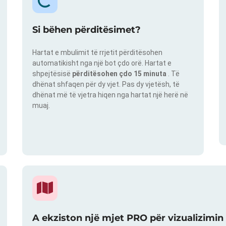
Si bëhen përditësimet?
Hartat e mbulimit të rrjetit përditësohen
automatikisht nga një bot çdo orë. Hartat e
shpejtësisë
përditësohen çdo 15 minuta
. Të
dhënat shfaqen për dy vjet. Pas dy vjetësh, të
dhënat më të vjetra hiqen nga hartat një herë në
muaj.
A ekziston një mjet PRO për vizualizimin