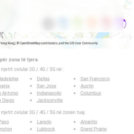
(Hong Kong), © OpenStreetMap contributors, and the GIS User Community
 për zona të tjera
 rrjetit celular 3G / 4G / 5G në
:
ladelphia
Dallas
San Francisco
oenix
San Jose
Austin
 Antonio
Indianapolis
Columbus
n Diego
Jacksonville
 rrjetit celular 3G / 4G / 5G në zonën tuaj:
Paso
Laredo
Amarillo
ington
Lubbock
Grand Prairie