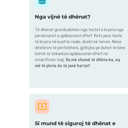
Nga vijnë të dhënat?
Të dhënat grumbullohen nga testet e kryera nga
përdoruesit e aplikacionit nPerf. Këto janë teste
të kryera në kushte reale, direkt në terren. Nëse
dëshironi të përfshiheni, gjithçka që duhet të bëni
është të shkarkoni aplikacionin nPerf në
smartfonin tuaj.
Sa më shumë të dhëna ka, aq
më të plota do të jenë hartat!
Si mund të siguroj të dhënat e