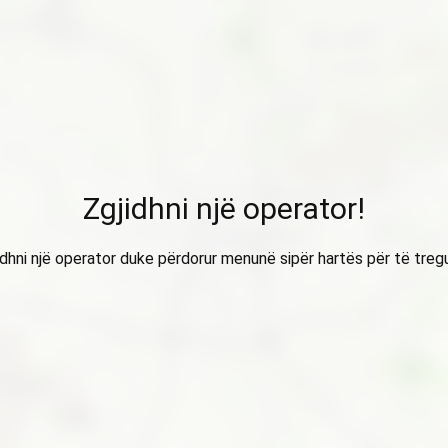
Zgjidhni një operator!
idhni një operator duke përdorur menunë sipër hartës për të treg