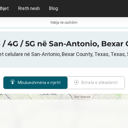
dhjet
Rreth nesh
Blog
Matja në vazhdim
 / 4G / 5G në San-Antonio, Bexar
et celulare në San-Antonio, Bexar County, Texas, Texas
Mbulueshmëria e rrjetit
Bitrate e shkarkimit