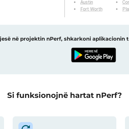
Austin
Cor
Fort Worth
Pl
jesë në projektin nPerf, shkarkoni aplikacionin t
Si funksionojnë hartat nPerf?