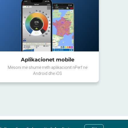
Aplikacionet mobile
Mësoni më shumë rreth aplikacionit nPerf në
Android dhe iOS