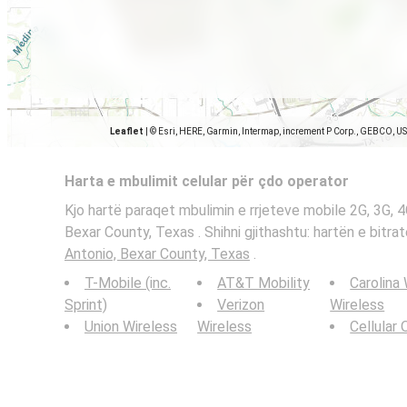
Leaflet
|
© Esri, HERE, Garmin, Intermap, increment P Corp., GEBCO, U
Harta e mbulimit celular për çdo operator
Kjo hartë paraqet mbulimin e rrjeteve mobile 2G, 3G, 
Bexar County, Texas . Shihni gjithashtu: hartën e bitr
Antonio, Bexar County, Texas
.
T-Mobile (inc.
AT&T Mobility
Carolina
Sprint)
Verizon
Wireless
Union Wireless
Wireless
Cellular