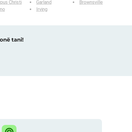
pus Christi
Garland
Brownsville
ano
Irving
onë tani!