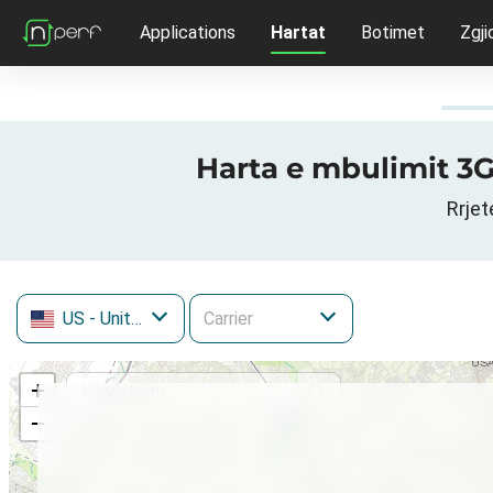
Applications
Hartat
Botimet
Zgji
Harta e mbulimit 3G
Rrjet
US
- United States
+
−