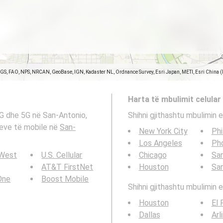
SGS, FAO, NPS, NRCAN, GeoBase, IGN, Kadaster NL, Ordnance Survey, Esri Japan, METI, Esri China 
Harta të mbulimit celular
4G dhe 5G në San-Antonio,
Shihni gjithashtu mbulimin e
ateve të mobile në
San-
New York City
Phi
Los Angeles
Ph
 West
U.S. Cellular
Chicago
San
AT&T FirstNet
Houston
Sa
 One
Boost Mobile
Shihni gjithashtu mbulimin e
Houston
El 
Dallas
Arl