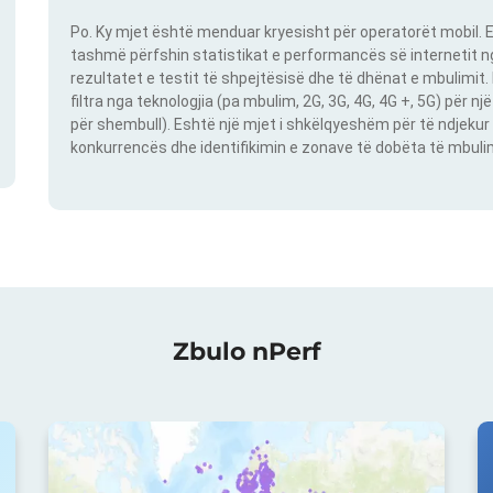
Po. Ky mjet është menduar kryesisht për operatorët mobil. E
tashmë përfshin statistikat e performancës së internetit nga
rezultatet e testit të shpejtësisë dhe të dhënat e mbulimit
filtra nga teknologjia (pa mbulim, 2G, 3G, 4G, 4G +, 5G) për 
për shembull). Eshtë një mjet i shkëlqyeshëm për të ndjekur 
konkurrencës dhe identifikimin e zonave të dobëta të mbulimit
Zbulo nPerf