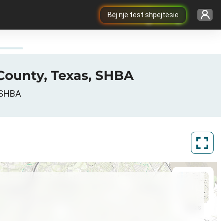
Bëj një test shpejtësie
 County, Texas, SHBA
, SHBA
ArcGIS