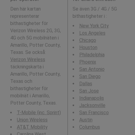
Den här kartan
Se även 3G / 4G / 5G
representerar
bithastigheter i
:
bithastigheter för
New York City
Verizon Wireless 2G, 3G,
Los Angeles
4G och 5G mobilnäten i
Chicago
Amarillo, Potter County,
Houston
Texas. Se också:
Philadelphia
Verizon Wireless
Phoenix
täckningskarta i
San Antonio
Amarillo, Potter County,
San Diego
Texas och
Dallas
bithastigheter för
San Jose
mobilnät i Amarillo,
Indianapolis
Potter County, Texas.
Jacksonville
T-Mobile (inc. Sprint)
San Francisco
Union Wireless
Austin
AT&T Mobility
Columbus
Carolina West