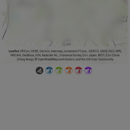
Leaflet
|
© Esri, HERE, Garmin, Intermap, increment P Corp., GEBCO, USGS, FAO, NPS,
NRCAN, GeoBase, IGN, Kadaster NL, Ordnance Survey, Esri Japan, METI, Esri China
(Hong Kong), © OpenStreetMap contributors, and the GIS User Community