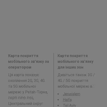
Карта покриття
Карти покриття
мобільного зв’язку за
мобільного зв’язку
оператором
для інших зон
Ця карта показує
Дивіться також 3G /
охоплення 2G, 3G, 4G
4G / 5G покриття
та 5G мобільної
мобільної мережі в
:
мережі у Petah-Tiqwa,
Jerusalem
נפת פתח תקווה,
Haifa
Центральний округ
Tel Aviv