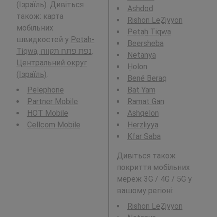
(Ізраїль). Дивіться
Ashdod
також: карта
Rishon LeẔiyyon
мобільних
Petaẖ Tiqwa
швидкостей у
Petah-
Beersheba
Tiqwa, נפת פתח תקווה,
Netanya
Центральний округ
H̱olon
(Ізраїль)
.
Bené Beraq
Pelephone
Bat Yam
Partner Mobile
Ramat Gan
HOT Mobile
Ashqelon
Cellcom Mobile
Herzliyya
Kfar Saba
Дивіться також
покриття мобільних
мереж 3G / 4G / 5G у
вашому регіоні:
Rishon LeẔiyyon