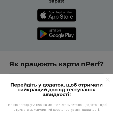
зараз!
Як працюють карти nPerf?
Перейдіть у додаток, щоб отримати
найкращий досвід тестування
швидкості!
Звідки беруться дані?
Навіщо погоджуватися на менше? Отримайте наш додаток, щоб
отримати максимальний досвід тестування швидкості!
Дані збираються з тестів, проведених