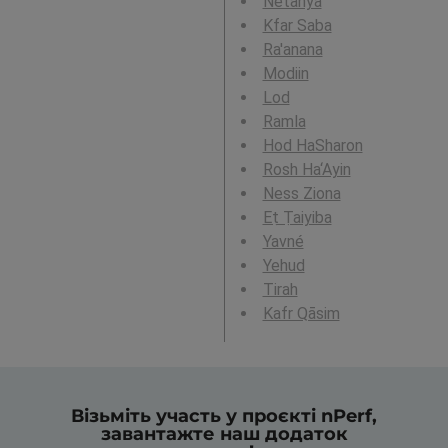
Netanya
Kfar Saba
Ra'anana
Modiin
Lod
Ramla
Hod HaSharon
Rosh Ha‘Ayin
Ness Ziona
Eṭ Ṭaiyiba
Yavné
Yehud
Tirah
Kafr Qāsim
Візьміть участь у проєкті nPerf,
завантажте наш додаток