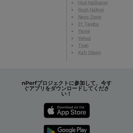
Hod HaSharon
Rosh Ha‘Ayin
Ness Ziona
Eṭ Ṭaiyiba
Yavné
Yehud
Tirah
Kafr Qāsim
nPerfプロジェクトに参加して、今す
ぐアプリをダウンロードしてくださ
い！