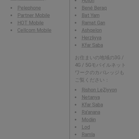
H̱olon
Pelephone
Bené Beraq
Partner Mobile
Bat Yam
HOT Mobile
Ramat Gan
Cellcom Mobile
Ashqelon
Herzliyya
Kfar Saba
お住まいの地域の3G /
4G / 5Gモバイルネット
ワークのカバレッジも
ご覧ください：
Rishon LeẔiyyon
Netanya
Kfar Saba
Ra'anana
Modiin
Lod
Ramla