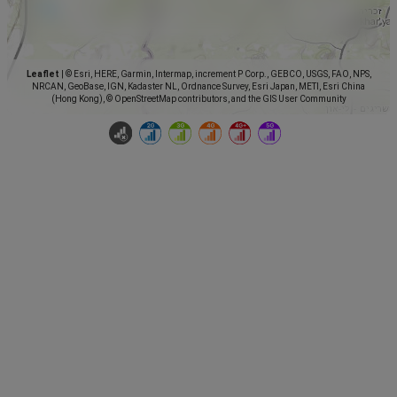
Leaflet
|
© Esri, HERE, Garmin, Intermap, increment P Corp., GEBCO, USGS, FAO, NPS,
NRCAN, GeoBase, IGN, Kadaster NL, Ordnance Survey, Esri Japan, METI, Esri China
(Hong Kong), © OpenStreetMap contributors, and the GIS User Community