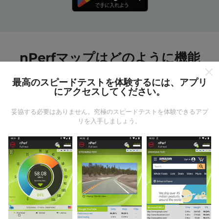
nPerfマップはどのように機能
しますか?
最高のスピードテストを体験するには、アプリ
にアクセスしてください。
妥協する必要はありません。究極のスピードテストを体験できるアプ
リを入手しましょう。
データはどこから来るのか?
データは、nPerfアプリのユーザーが実行したテストか
ら収集されます。これらは、現場で直接、実際の条件
で実施されるテストです。参加したい場合は、nPerfア
プリをスマートフォンにダウンロードするだけです。
データが多いほど、マップはより包括的になります！