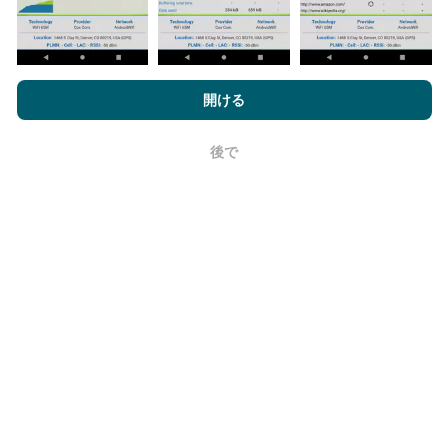
nPerf.comを閲覧することにより、お客様は
プライバシーおよびク
ッキーの使用ポリシー
およびnPerfテスト
エンドユーザーライセン
開ける
ス契約
同意します。
更新はどのように行われますか？
後で
OK
ネットワークカバレッジマップは、ボットによって1時
間ごとに自動的に更新されます。速度マップは
15分ご
とに更新
ます。データは2年間表示されます。 2年後、
最も古いデータが月に一度マップから削除されます。
信頼性と正確さはどのくらいですか?
テストはユーザーのデバイスで実施されます。位置情