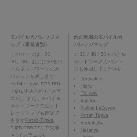
モバイルカバレッジマ
他の地域のモバイルカ
ップ（事業者別）
バレッジマップ
このマップは、2G、
の 3G / 4G / 5Gモバイル
3G、4G、および5Gモバ
ネットワークカバレッ
イルネットワークのカ
ジも参照してください :
バレッジを表します
Jerusalem
Petah-Tiqwa, נפת פתח
Haifa
תקווה, 中央地区 (イスラ
Tel Aviv
エル)。また、モバイル
Ashdod
ネットワークのビット
Rishon LeẔiyyon
レートマップも確認で
Petaẖ Tiqwa
きます
Petah-Tiqwa,
Beersheba
נפת פתח תקווה, 中央地
Netanya
区 (イスラエル)
。