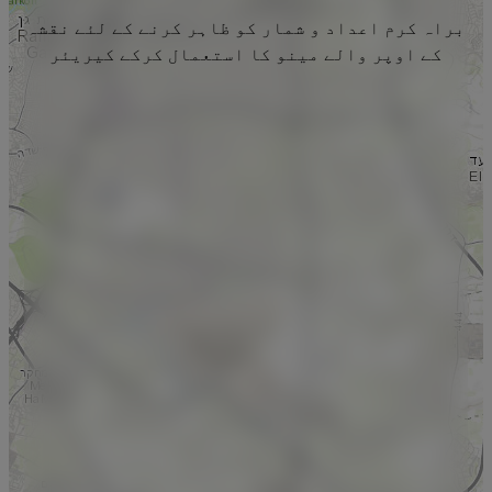
براہ کرم اعداد و شمار کو ظاہر کرنے کے لئے نقشہ
کے اوپر والے مینو کا استعمال کرکے کیریئر
منتخب کریں۔