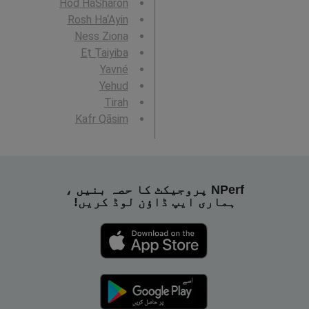
Hod HaSharon
Rosh Ha‘Ayin
Ness Ziona
Eṭ Ṭaiyiba
Yavné
Yehud
Tirah
Kafr Qāsim
NPerf پروجیکٹ کا حصہ بنیں ،
ہماری ایپ ڈاؤن لوڈ کریں!