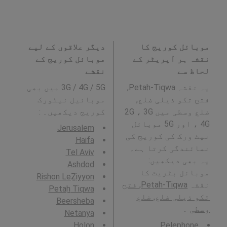
موبائل کوریج کا
دیگر علاقوں کے لیے
نقشہ ہر آپریٹر کے
موبائل کوریج کے
لحاظ سے
نقشے
یہ نقشہ Petah-Tiqwa,
3G / 4G / 5G میں بھی
فتح تکو ذیلی ضلع,
موبائیل نیٹورک
ضلع وسطی میں 2G ، 3G
کوریج دیکھیں۔ :
، 4G اور 5G موبائل
Jerusalem
نیٹ ورک کی کوریج کی
Haifa
نمائندگی کرتا ہے۔
Tel Aviv
یہ بھی دیکھیں:
Ashdod
موبائل بٹریٹ کا
Rishon LeẔiyyon
نقشہ
Petah-Tiqwa, فتح
Petaẖ Tiqwa
تکو ذیلی ضلع, ضلع
Beersheba
وسطی
۔
Netanya
H̱olon
Pelephone