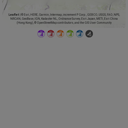
Leaflet
|
© Esri, HERE, Garmin, Intermap, increment P Corp., GEBCO, USGS, FAO, NPS,
NRCAN, GeoBase, IGN, Kadaster NL, Ordnance Survey, Esri Japan, METI, Esri China
(Hong Kong), © OpenStreetMap contributors, and the GIS User Community