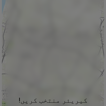
کیریئر منتخب کریں!