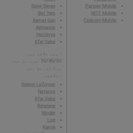
Bené Beraq
Partner Mobile
Bat Yam
HOT Mobile
Ramat Gan
Cellcom Mobile
Ashqelon
Herzliyya
Kfar Saba
اپنے علاقے میں
3G/4G/5G موبائل نیٹ
ورک کوریج بھی
دیکھیں:
Rishon LeẔiyyon
Netanya
Kfar Saba
Ra'anana
Modiin
Lod
Ramla