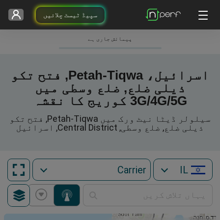
سپیڈ ٹیسٹ چلائیں
پیمائش جاری ہے
اسرائیل، Petah-Tiqwa, فتح تکو
ذیلی ضلع, ضلع وسطی میں
3G/4G/5G کوریج کا نقشہ
سیلولر ڈیٹا نیٹ ورک میں Petah-Tiqwa, فتح تکو
ذیلی ضلع, ضلع وسطی, Central District, اسرائیل
IL