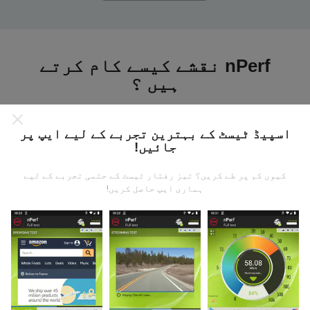
nPerf نقشے کیسے کام کرتے
ہیں ؟
اسپیڈ ٹیسٹ کے بہترین تجربے کے لیے ایپ پر
جائیں!
کیوں کم پر طے کریں؟ تیز رفتار ٹیسٹ کے حتمی تجربے کے لیے
ڈیٹا کہاں سے آتا ہے؟
ہماری ایپ حاصل کریں!
یہ اعدادوشمار nPerf ایپ کے صارفین کے ذریعہ کئے
گئے ٹیسٹوں سے جمع کیا گیا ہے۔ یہ ایسے میدان ہیں جو
براہ راست میدان میں واقع حالتوں میں ہوتے ہیں۔ اگر
آپ بھی اس میں شامل ہونا چاہتے ہیں تو ، آپ کو بس
اپنے اسمارٹ فون پر nPerf ایپ ڈاؤن لوڈ کرنا ہے۔
مزید اعداد و شمار جتنے زیادہ ہوں گے ، نقشے اتنے ہی
جامع ہوں گے!