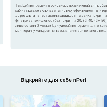
Так. Цей інструмент в основному призначений для мобіль
кабіну, яка вже включає статистику ефективності в Інтерн
до результатів тестування швидкості та даних покриття.
фільтри за технологією (без покриття, 2G, 3G, 4G, 4G+, 
лише останні 2 місяці). Це чудовий інструмент для відс
моніторингу конкурентів та виявлення зон поганого покр
Відкрийте для себе nPerf