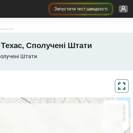
Запустити тест швидкості
y, Техас, Сполучені Штати
Сполучені Штати
ArcGIS