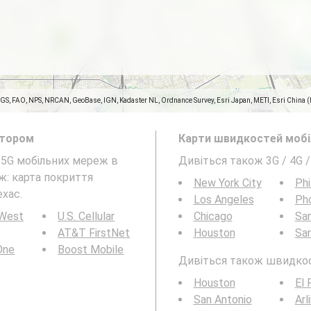
SGS, FAO, NPS, NRCAN, GeoBase, IGN, Kadaster NL, Ordnance Survey, Esri Japan, METI, Esri China 
атором
Карти швидкостей мобіл
а 5G мобільних мереж в
Дивіться також 3G / 4G /
ож: карта покриття
New York City
Phi
ехас.
Los Angeles
Ph
 West
U.S. Cellular
Chicago
San
AT&T FirstNet
Houston
Sa
 One
Boost Mobile
Дивіться також швидкості
Houston
El 
San Antonio
Arl