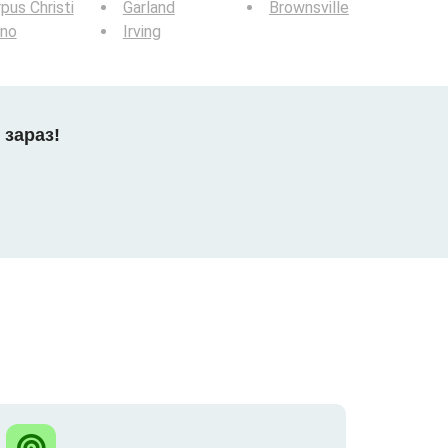
pus Christi
Garland
Brownsville
ano
Irving
 зараз!