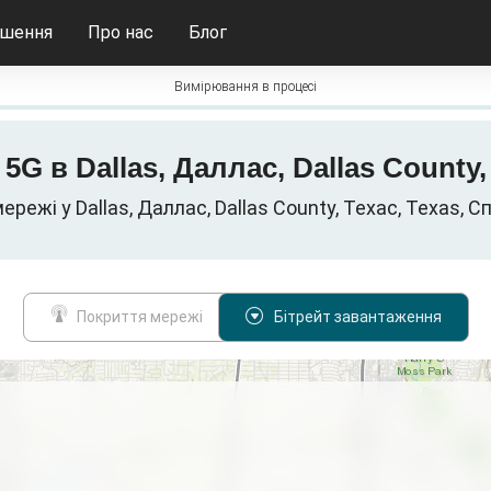
ішення
Про нас
Блог
Вимірювання в процесі
/ 5G в Dallas, Даллас, Dallas Count
мережі у Dallas, Даллас, Dallas County, Техас, Texas, 
Покриття мережі
Бітрейт завантаження