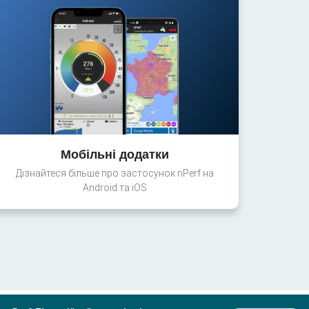
Мобільні додатки
Дізнайтеся більше про застосунок nPerf на
Android та iOS