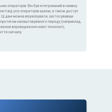
них операторів. Він був інтегрований в наявну
еті від усіх операторів країни, а також доступ
 Ці дані можна візуалізувати, застосувавши
5G) протягом налаштовуваного періоду (наприклад,
теження впровадження нової технології,
иття сигналу.