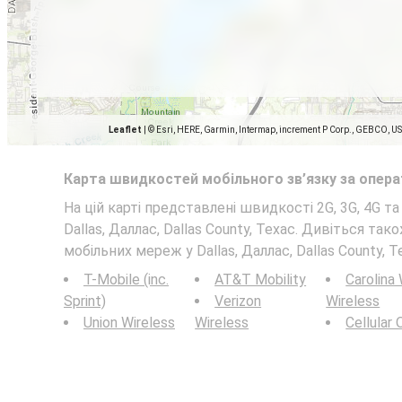
Leaflet
|
© Esri, HERE, Garmin, Intermap, increment P Corp., GEBCO, U
Карта швидкостей мобільного зв’язку за опер
На цій карті представлені швидкості 2G, 3G, 4G т
Dallas, Даллас, Dallas County, Техас. Дивіться так
мобільних мереж у Dallas, Даллас, Dallas County, Т
T-Mobile (inc.
AT&T Mobility
Carolina
Sprint)
Verizon
Wireless
Union Wireless
Wireless
Cellular