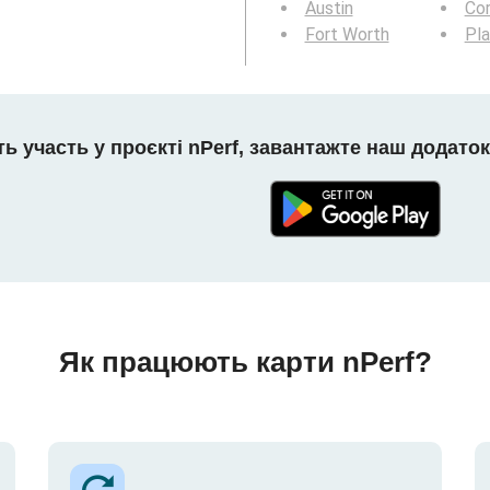
Austin
Cor
Fort Worth
Pl
ть участь у проєкті nPerf, завантажте наш додаток
Як працюють карти nPerf?