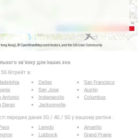
(Hong Kong), © OpenStreetMap contributors, and the GIS User Community
ьного зв’язку для інших зон
 5G бітрейт в
:
ladelphia
Dallas
San Francisco
oenix
San Jose
Austin
 Antonio
Indianapolis
Columbus
n Diego
Jacksonville
 передачі даних 3G / 4G / 5G у вашому регіоні :
Paso
Laredo
Amarillo
ington
Lubbock
Grand Prairie