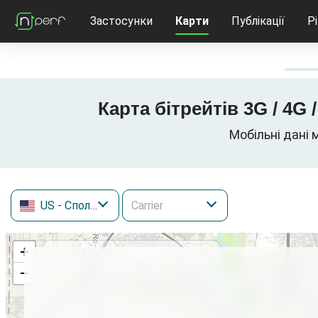
Застосунки
Карти
Публікації
Р
Карта бітрейтів 3G / 4G 
Мобільні дані 
US
- Сполучені Штати
+
−