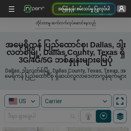
အမြန်နှုန်း စမ်းသပ်မှု ပြုလုပ်ပါ
တိုင်းတာမှု ဆက်လက်လုပ်ဆောင်နေသည်
အမေရိကန် ပြည်ထောင်စု၊ Dallas, ဒါး
လတ်စ်မြို့, Dallas County, Texas ရှိ
3G/4G/5G ဘစ်နှုန်းများမြေပုံ
Dallas, ဒါးလတ်စ်မြို့, Dallas County, Texas, Texas, အ
မေရိကန် ပြည်ထောင်စု ရှိဆယ်လူလာဒေတာကွန်ရက်များ
US