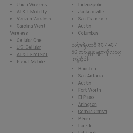
Union Wireless
Indianapolis
AT&T Mobility
Jacksonville
Verizon Wireless
San Francisco
Carolina West
Austin
Wireless
Columbus
Cellular One
သင့်ဧရိယာရှိ 3G / 4G /
U.S. Cellular
5G ဘစ်နှုန်းများကိုလည်း
AT&T FirstNet
ကြည့်ပါ-
Boost Mobile
Houston
San Antonio
Austin
Fort Worth
El Paso
Arlington
Corpus Christi
Plano
Laredo
Lubbock