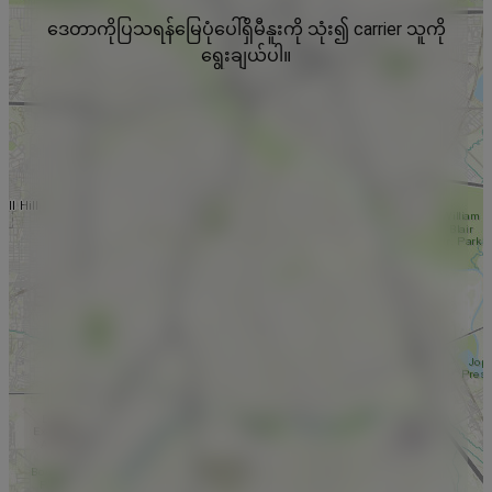
ဒေတာကိုပြသရန်မြေပုံပေါ်ရှိမီနူးကို သုံး၍ carrier သူကို
ရွေးချယ်ပါ။