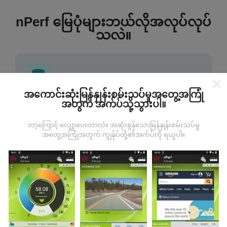
nPerf မြေပုံများဘယ်လိုအလုပ်လုပ်
သလဲ။
အကောင်းဆုံးမြန်နှုန်းစမ်းသပ်မှုအတွေ့အကြုံ
အတွက် အက်ပ်သို့သွားပါ။
ဒေတာကဘယ်ကနေလာတာလဲ
ဘာ့ကြောင့် လျှော့ပေးတာလဲ။ အဆုံးစွန်သောမြန်နှုန်းစမ်းသပ်မှု
ဒေတာများကို nPerf အက်ပလီကေးရှင်းအသုံးပြုသူများမှ
အတွေ့အကြုံအတွက် ကျွန်ုပ်တို့၏အက်ပ်ကို ရယူပါ။
ပြုလုပ်သောစမ်းသပ်မှုများမှရယူသည်။ ဤရွေ့ကားစစ်
မှန်သောအခြေအနေများ, စစ်မှန်သောအခြေအနေများတွင်
ကောက်ယူစမ်းသပ်မှုဖြစ်ကြသည်။ သင်လည်းပါ ၀ င်လိုပါက
nPerf အက်ပ်ကိုသင်၏စမတ်ဖုန်းထဲသို့ဒေါင်းလုပ်ဆွဲရန်ဖြစ်
သည်။
ဒေတာများများလေမြေပုံများပြည့်စုံလေလေ
ဖြစ်သည်။