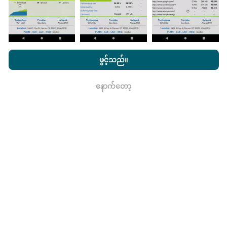
မွမ်းမံမှုများကိုဘယ်လိုလုပ်ထားသလဲ။
nPerf.com ကိုကြည့်ခြင်းအားဖြင့်ကျွန်ုပ်တို့၏
သီးသန့် နှင့် Cookies
အသုံးပြုမှုမူဝါဒ နှင့်ကျွန်ုပ်တို့၏ nPerf စမ်းသပ်မှု
us
သုံးစွဲသူလိုင်စင်
ဖွင့်သည်။
ကွန်ယက်လွှမ်းခြုံမြေပုံသည်နာရီတိုင်း bot မှ
သဘောတူညီချက်
။
အလိုအလျောက် update လုပ်သည်။ အမြန်မြေပုံများကို
၁၅
နောက်တော့
မိနစ်တိုင်းတွင် update လုပ်သည်။
ဒေတာကိုနှစ်နှစ်ပြသ
ရလား
နေသည်။ ၂ နှစ်အကြာတွင်သက်တမ်းအရင့်ဆုံး
အချက်အလက်များကိုမြေပုံများမှတစ်လတစ်ကြိမ်
ဖယ်ရှားသည်။
ဘယ်လောက်ယုံကြည်စိတ်ချရပြီးတိကျသလဲ။
စမ်းသပ်မှုများကိုအသုံးပြုသူများ၏ထုတ်ကုန်များပေါ်တွင်