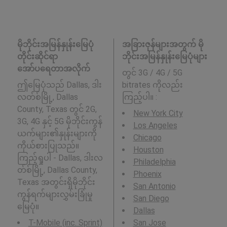
မိုဘိုင်းအမြန်နှုန်းမြေပုံ
အခြားဇုန်များအတွက် မို
တိုင်းဆိုင်ရာ
ဘိုင်းအမြန်နှုန်းမြေပုံများ
အော်ပရေတာအလိုက်
တွင် 3G / 4G / 5G
ဤမြေပုံသည် Dallas, ဒါး
bitrates ကိုလည်း
လတ်စ်မြို့, Dallas
ကြည့်ပါ။ :
County, Texas တွင် 2G,
New York City
3G, 4G နှင့် 5G မိုဘိုင်းကွန်
Los Angeles
ယက်များ၏နှုန်းများကို
Chicago
ကိုယ်စားပြုသည်။
Houston
ကြည့်ရှုပါ - Dallas, ဒါးလ
Philadelphia
တ်စ်မြို့, Dallas County,
Phoenix
Texas အတွင်းရှိမိုဘိုင်း
San Antonio
ကွန်ရက်များလွှမ်းခြုံမှု
San Diego
မြေပုံ။
Dallas
T-Mobile (inc. Sprint)
San Jose