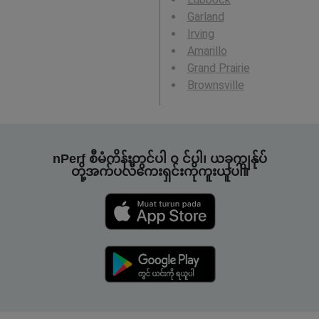
Garland
Irving
Amarillo
Grand Prairie
Brownsville
nPerf စီမံကိန်းတွင်ပါ ၀ င်ပါ၊ ယခုကျွန်ုပ်
တို့အက်ပလီကေးရှင်းကိုကူးယူပါ။