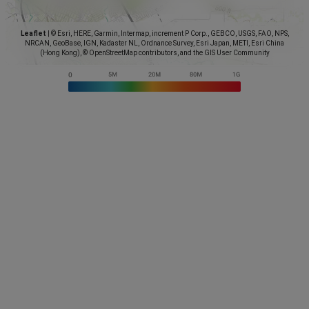
Leaflet
|
© Esri, HERE, Garmin, Intermap, increment P Corp., GEBCO, USGS, FAO, NPS,
NRCAN, GeoBase, IGN, Kadaster NL, Ordnance Survey, Esri Japan, METI, Esri China
(Hong Kong), © OpenStreetMap contributors, and the GIS User Community