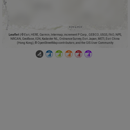
Leaflet
|
© Esri, HERE, Garmin, Intermap, increment P Corp., GEBCO, USGS, FAO, NPS,
NRCAN, GeoBase, IGN, Kadaster NL, Ordnance Survey, Esri Japan, METI, Esri China
(Hong Kong), © OpenStreetMap contributors, and the GIS User Community