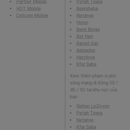
Partner Mobile
Petaẖ Tiqwa
HOT Mobile
Beersheba
Cellcom Mobile
Netanya
H̱olon
Bené Beraq
Bat Yam
Ramat Gan
Ashqelon
Herzliyya
Kfar Saba
Xem thêm phạm vi phủ
sóng mạng di động 3G /
4G / 5G tại khu vực của
bạn:
Rishon LeẔiyyon
Petaẖ Tiqwa
Netanya
Kfar Saba