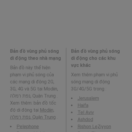
Bản đồ vùng phủ sóng
Bản đồ vùng phủ sóng
di động theo nhà mạng
di động cho các khu
vực khác
Bản đồ này thể hiện
phạm vi phủ sóng của
Xem thêm phạm vi phủ
các mạng di động 2G,
sóng mạng di động
3G, 4G và 5G tại Modiin,
3G/4G/5G trong
:
נפת רמלה, Quận Trung .
Jerusalem
Xem thêm: bản đồ tốc
Haifa
độ di động tại
Modiin,
Tel Aviv
נפת רמלה, Quận Trung
.
Ashdod
Pelephone
Rishon LeẔiyyon