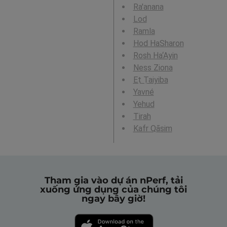
Ra'anana
Lod
Ramla
Hod HaSharon
Rosh Ha‘Ayin
Ness Ziona
Eṭ Ṭaiyiba
Yavné
Yehud
Tirah
Kafr Qāsim
Tham gia vào dự án nPerf, tải
xuống ứng dụng của chúng tôi
ngay bây giờ!