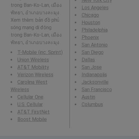
New York City
trong Ban-Ko-Lan, เมือง
Los Angeles
พัทยา, อำเภอบางละมุง .
Chicago
Xem thêm: bản đồ phủ
Houston
sóng mạng di động
Philadelphia
trong Ban-Ko-Lan, เมือง
Phoenix
พัทยา, อำเภอบางละมุง .
San Antonio
T-Mobile (inc. Sprint)
San Diego
Union Wireless
Dallas
AT&T Mobility
San Jose
Verizon Wireless
Indianapolis
Carolina West
Jacksonville
Wireless
San Francisco
Cellular One
Austin
U.S. Cellular
Columbus
AT&T FirstNet
Boost Mobile