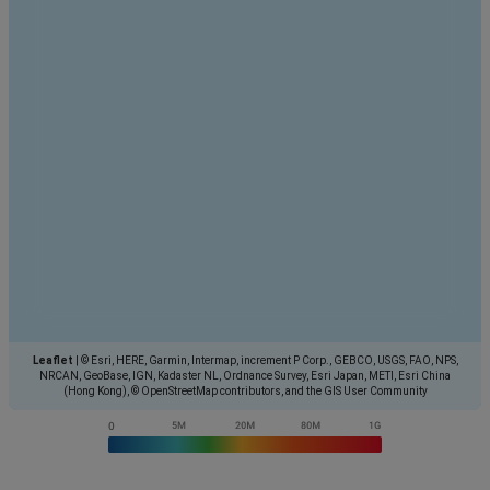
Leaflet
|
© Esri, HERE, Garmin, Intermap, increment P Corp., GEBCO, USGS, FAO, NPS,
NRCAN, GeoBase, IGN, Kadaster NL, Ordnance Survey, Esri Japan, METI, Esri China
(Hong Kong), © OpenStreetMap contributors, and the GIS User Community