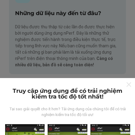
Những dữ liệu này đến từ đâu?
Dữ liệu được thu thập từ các lần đo được thực hiện
bởi người dùng ứng dụng nPerf. Đây là những thử
nghiệm được tiến hành trong điều kiện thực tế, trực
tiếp trong lĩnh vực này. Nếu bạn cũng muốn tham gia,
tất cả những gì bạn phải làm là tải xuống ứng dụng
nPerf trên điện thoại thông minh của bạn.
Càng có
nhiều dữ liệu, bản đồ sẽ càng toàn diện!
Truy cập ứng dụng để có trải nghiệm
kiểm tra tốc độ tốt nhất!
Tại sao giải quyết cho ít hơn? Tải ứng dụng của chúng tôi để có trải
Cập nhật được thực hiện như thế
nghiệm kiểm tra tốc độ tối ưu!
nào?
Bản đồ phủ sóng mạng được bot tự động cập nhật