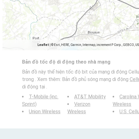
Leaflet
|
© Esri, HERE, Garmin, Intermap, increment P Corp., GEBCO, U
Bản đồ tốc độ di động theo nhà mạng
Bản đồ này thể hiện tốc độ bit của mạng di động Cellu
trong . Xem thêm: Bản đồ phủ sóng mạng di động
Cell
di động tại .
T-Mobile (inc.
AT&T Mobility
Carolina
Sprint)
Verizon
Wireless
Union Wireless
Wireless
U.S. Cell