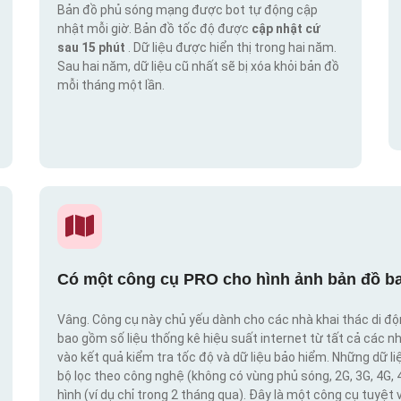
Bản đồ phủ sóng mạng được bot tự động cập
nhật mỗi giờ. Bản đồ tốc độ được
cập nhật cứ
sau 15 phút
. Dữ liệu được hiển thị trong hai năm.
Sau hai năm, dữ liệu cũ nhất sẽ bị xóa khỏi bản đồ
mỗi tháng một lần.
Có một công cụ PRO cho hình ảnh bản đồ ba
Vâng. Công cụ này chủ yếu dành cho các nhà khai thác di đ
bao gồm số liệu thống kê hiệu suất internet từ tất cả các n
vào kết quả kiểm tra tốc độ và dữ liệu bảo hiểm. Những dữ l
bộ lọc theo công nghệ (không có vùng phủ sóng, 2G, 3G, 4G, 
hình (ví dụ chỉ trong 2 tháng qua). Đây là một công cụ tuyệt 