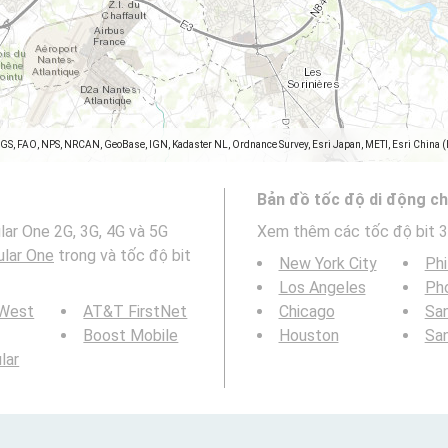
SGS, FAO, NPS, NRCAN, GeoBase, IGN, Kadaster NL, Ordnance Survey, Esri Japan, METI, Esri China 
Bản đồ tốc độ di động ch
lar One 2G, 3G, 4G và 5G
Xem thêm các tốc độ bit 3
ular One
trong và tốc độ bit
New York City
Phi
Los Angeles
Ph
 West
AT&T FirstNet
Chicago
San
Boost Mobile
Houston
Sa
ular