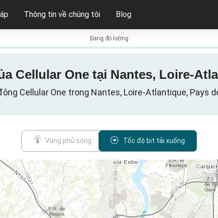
háp
Thông tin về chúng tôi
Blog
Đang đo lường
ủa Cellular One tại Nantes, Loire-Atl
động Cellular One trong Nantes, Loire-Atlantique, Pays de
Vùng phủ sóng
Tốc độ bit tải xuống