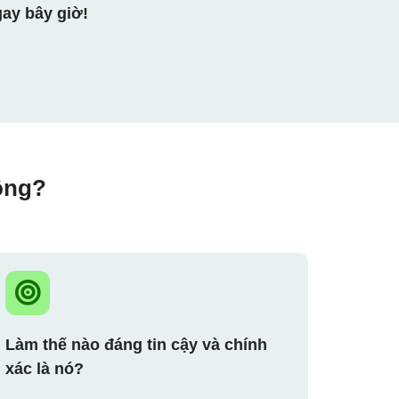
ay bây giờ!
ộng?
Làm thế nào đáng tin cậy và chính
xác là nó?