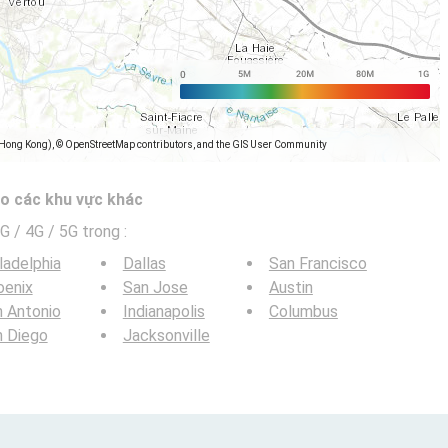
(Hong Kong), © OpenStreetMap contributors, and the GIS User Community
o các khu vực khác
G / 4G / 5G trong
:
ladelphia
Dallas
San Francisco
oenix
San Jose
Austin
 Antonio
Indianapolis
Columbus
n Diego
Jacksonville