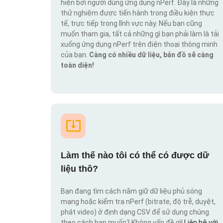
hiện bởi người dùng ứng dụng nPerf. Đây là những
thử nghiệm được tiến hành trong điều kiện thực
tế, trực tiếp trong lĩnh vực này. Nếu bạn cũng
muốn tham gia, tất cả những gì bạn phải làm là tải
xuống ứng dụng nPerf trên điện thoại thông minh
của bạn.
Càng có nhiều dữ liệu, bản đồ sẽ càng
toàn diện!
Làm thế nào tôi có thể có được dữ
liệu thô?
Bạn đang tìm cách nắm giữ dữ liệu phủ sóng
mạng hoặc kiểm tra nPerf (bitrate, độ trễ, duyệt,
phát video) ở định dạng CSV để sử dụng chúng
theo cách bạn muốn? Không vấn đề gì!
Liên hệ với