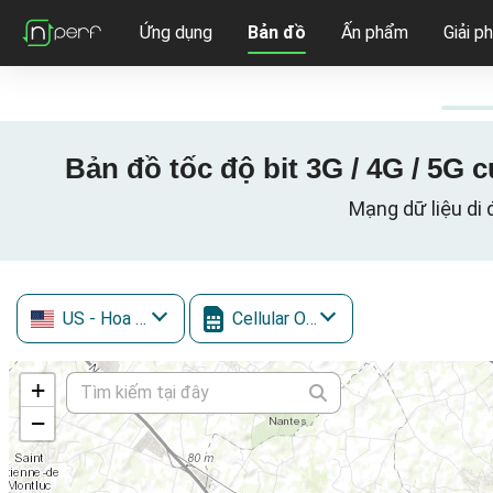
Ứng dụng
Bản đồ
Ấn phẩm
Giải p
Bản đồ tốc độ bit 3G / 4G / 5G c
Mạng dữ liệu di 
US
- Hoa Kỳ
Cellular One
+
−