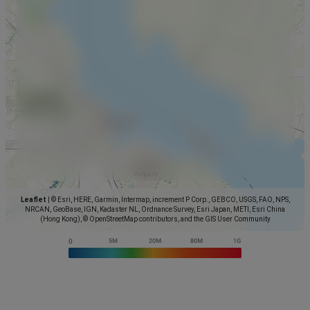
Leaflet
|
© Esri, HERE, Garmin, Intermap, increment P Corp., GEBCO, USGS, FAO, NPS,
NRCAN, GeoBase, IGN, Kadaster NL, Ordnance Survey, Esri Japan, METI, Esri China
(Hong Kong), © OpenStreetMap contributors, and the GIS User Community