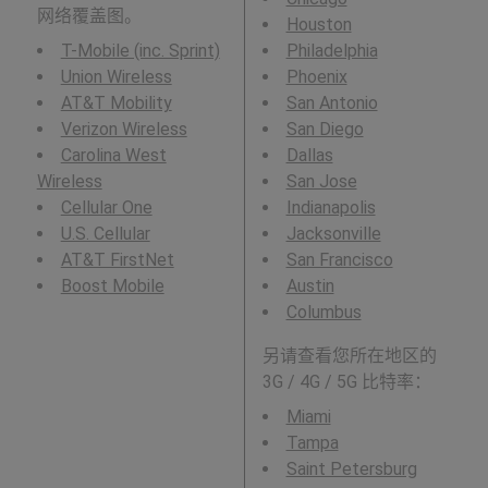
网络覆盖图。
Houston
T-Mobile (inc. Sprint)
Philadelphia
Union Wireless
Phoenix
AT&T Mobility
San Antonio
Verizon Wireless
San Diego
Carolina West
Dallas
Wireless
San Jose
Cellular One
Indianapolis
U.S. Cellular
Jacksonville
AT&T FirstNet
San Francisco
Boost Mobile
Austin
Columbus
另请查看您所在地区的
3G / 4G / 5G 比特率：
Miami
Tampa
Saint Petersburg