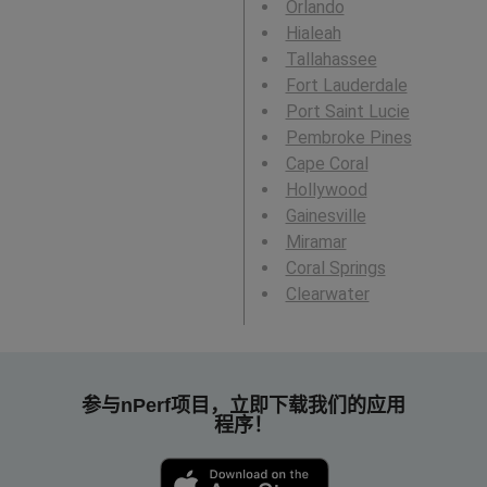
Orlando
Hialeah
Tallahassee
Fort Lauderdale
Port Saint Lucie
Pembroke Pines
Cape Coral
Hollywood
Gainesville
Miramar
Coral Springs
Clearwater
参与nPerf项目，立即下载我们的应用
程序！