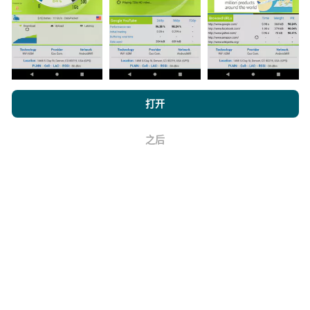
浏览 nPerf.com，
隐私和 Cookie 使用政策
以及我们的 nPerf 测试
如何进行更新？
打开
最终用户许可协议
。
机器人每小时会自动更新网络覆盖图。速度图每15分钟
之后
好
更新一次
。数据显示两年。两年后，每月一次从地图中
删除最旧的数据。
它的可靠性和准确性如何？
测试是在用户的设备上进行的。地理位置精度取决于测