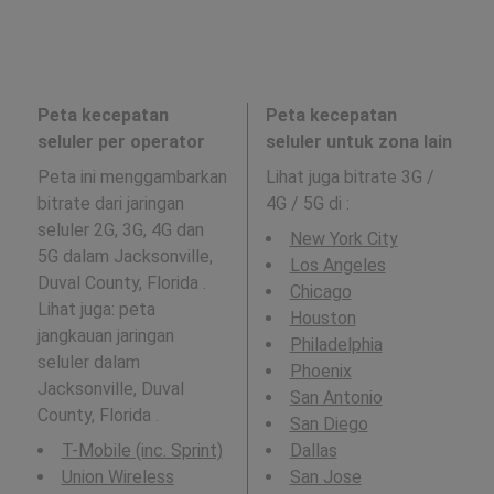
Peta kecepatan
Peta kecepatan
seluler per operator
seluler untuk zona lain
Peta ini menggambarkan
Lihat juga bitrate 3G /
bitrate dari jaringan
4G / 5G di
:
seluler 2G, 3G, 4G dan
New York City
5G dalam Jacksonville,
Los Angeles
Duval County, Florida .
Chicago
Lihat juga: peta
Houston
jangkauan jaringan
Philadelphia
seluler dalam
Phoenix
Jacksonville, Duval
San Antonio
County, Florida .
San Diego
T-Mobile (inc. Sprint)
Dallas
Union Wireless
San Jose