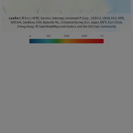
Leaflet
|
© Esri, HERE, Garmin, Intermap, increment P Corp., GEBCO, USGS, FAO, NPS,
NRCAN, GeoBase, IGN, Kadaster NL, Ordnance Survey, Esri Japan, METI, Esri China
(Hong Kong), © OpenStreetMap contributors, and the GIS User Community