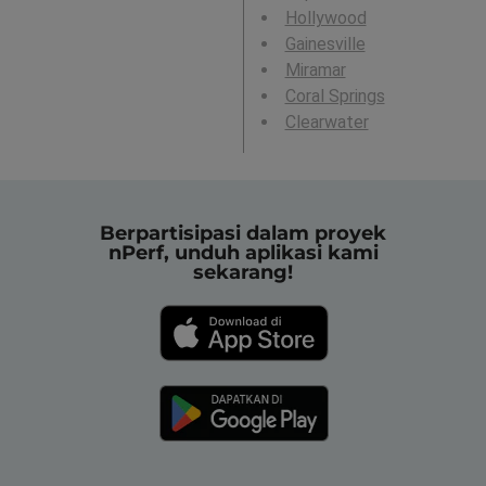
Hollywood
Gainesville
Miramar
Coral Springs
Clearwater
Berpartisipasi dalam proyek
nPerf, unduh aplikasi kami
sekarang!