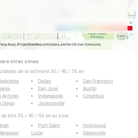
(Hong Kong), © OpenStreetMap contributors, and the GIS User Community
para otras zonas
cidades de la red móvil 3G / 4G / 5G en
:
ladelphia
Dallas
San Francisco
oenix
San Jose
Austin
 Antonio
Indianapolis
Columbus
n Diego
Jacksonville
de bits 3G / 4G / 5G en su zona :
leah
Port Saint
Hollywood
lahassee
Lucie
Gainesville