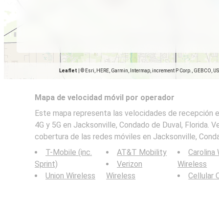
Leaflet
|
© Esri, HERE, Garmin, Intermap, increment P Corp., GEBCO, U
Mapa de velocidad móvil por operador
Este mapa representa las velocidades de recepción en
4G y 5G en Jacksonville, Condado de Duval, Florida. V
cobertura de las redes móviles en Jacksonville, Conda
T-Mobile (inc.
AT&T Mobility
Carolina
Sprint)
Verizon
Wireless
Union Wireless
Wireless
Cellular