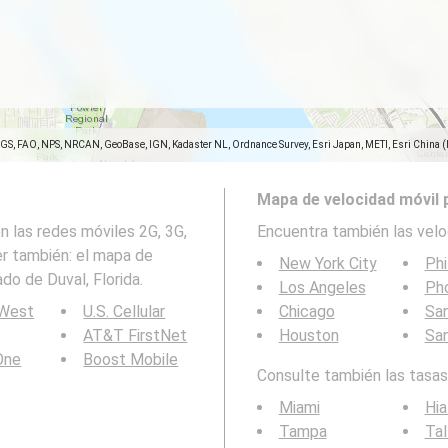
SGS, FAO, NPS, NRCAN, GeoBase, IGN, Kadaster NL, Ordnance Survey, Esri Japan, METI, Esri China 
Mapa de velocidad móvil 
 las redes móviles 2G, 3G,
Encuentra también las velo
er también: el mapa de
New York City
Phi
do de Duval, Florida.
Los Angeles
Ph
 West
U.S. Cellular
Chicago
San
AT&T FirstNet
Houston
Sa
 One
Boost Mobile
Consulte también las tasas 
Miami
Hia
Tampa
Tal