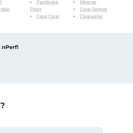
t
Pembroke
Miramar
rdale
Pines
Coral Springs
Cape Coral
Clearwater
 nPerf!
f?