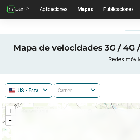
Aplicaciones
Mapas
Publicaciones
Mapa de velocidades 3G / 4G /
Redes móvile
US
- Estados Unidos
+
−