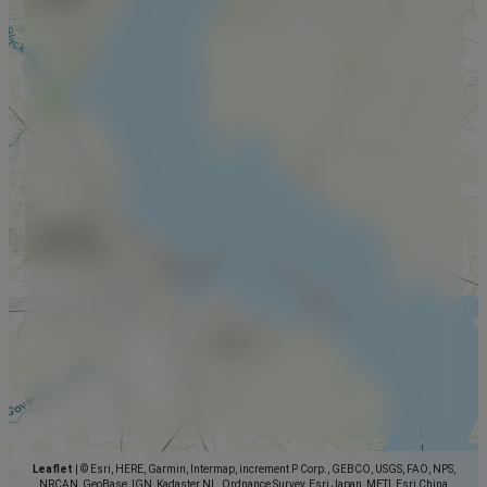
Leaflet
|
© Esri, HERE, Garmin, Intermap, increment P Corp., GEBCO, USGS, FAO, NPS,
NRCAN, GeoBase, IGN, Kadaster NL, Ordnance Survey, Esri Japan, METI, Esri China