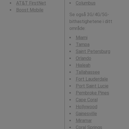
AT&T FirstNet
Columbus
Boost Mobile
Se også 3G/4G/5G-
bithastighetene i ditt
område:
Miami
Tampa
Saint Petersburg
Orlando
Hialeah
Tallahassee
Fort Lauderdale
Port Saint Lucie
Pembroke Pines
Cape Coral
Hollywood
Gainesville
Miramar
Coral Springs