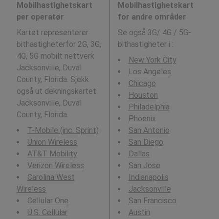
Mobilhastighetskart
Mobilhastighetskart
per operatør
for andre områder
Kartet representerer
Se også 3G/ 4G / 5G-
bithastigheterfor 2G, 3G,
bithastigheter i
:
4G, 5G mobilt nettverk
New York City
Jacksonville, Duval
Los Angeles
County, Florida. Sjekk
Chicago
også ut dekningskartet
Houston
Jacksonville, Duval
Philadelphia
County, Florida.
Phoenix
T-Mobile (inc. Sprint)
San Antonio
Union Wireless
San Diego
AT&T Mobility
Dallas
Verizon Wireless
San Jose
Carolina West
Indianapolis
Wireless
Jacksonville
Cellular One
San Francisco
U.S. Cellular
Austin