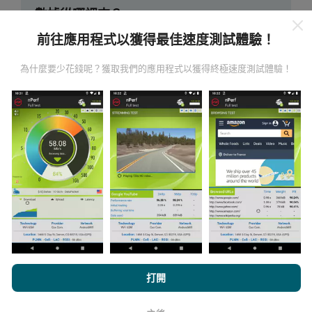
數據從哪裡來？
前往應用程式以獲得最佳速度測試體驗！
數據是從nPerf應用程序用戶進行的測試中收集的。這些
是直接在現場在真實條件下進行的測試。如果您也想參
為什麼要少花錢呢？獲取我們的應用程式以獲得終極速度測試體驗！
與其中，只需將nPerf應用程序下載到智能手機上即可。
數據越多，地圖將越全面！
所有測試結果都顯示在地圖
上。在計算發布績效之前，將應用過濾規則。
如何進行更新？
機器人每小時會自動更新網絡覆蓋圖。速度圖每15分鐘
更新一次
。數據顯示兩年。兩年後，每月一次從地圖中
刪除最舊的數據。
瀏覽nPerf.com，即表示您同意我們的
隱私和Cookies使用政策
以及
打開
我們的nPerf測試
最終用戶許可協議
。