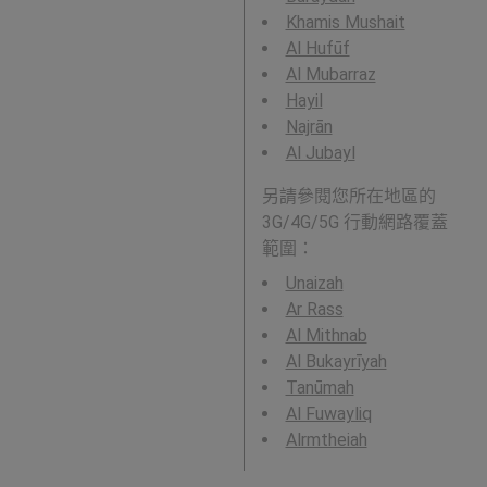
Khamis Mushait
Al Hufūf
Al Mubarraz
Hayil
Najrān
Al Jubayl
另請參閱您所在地區的
3G/4G/5G 行動網路覆蓋
範圍：
Unaizah
Ar Rass
Al Mithnab
Al Bukayrīyah
Tanūmah
Al Fuwayliq
Alrmtheiah