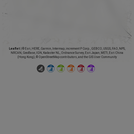
Leaflet
|
© Esri, HERE, Garmin, Intermap, increment P Corp., GEBCO, USGS, FAO, NPS,
NRCAN, GeoBase, IGN, Kadaster NL, Ordnance Survey, Esri Japan, METI, Esri China
(Hong Kong), © OpenStreetMap contributors, and the GIS User Community