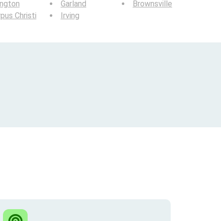
ington
Garland
Brownsville
pus Christi
Irving