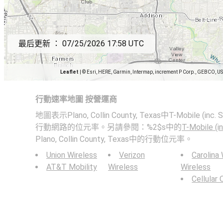
最后更新 ：
07/25/2026 17:58 UTC
Leaflet
|
© Esri, HERE, Garmin, Intermap, increment P Corp., GEBCO, U
行動速率地圖 按營運商
地圖表示Plano, Collin County, Texas中T-Mobile (inc.
行動網路的位元率。另請參閱：%2$s中的
T-Mobile (in
Plano, Collin County, Texas中的行動位元率。
Union Wireless
Verizon
Carolina
AT&T Mobility
Wireless
Wireless
Cellular