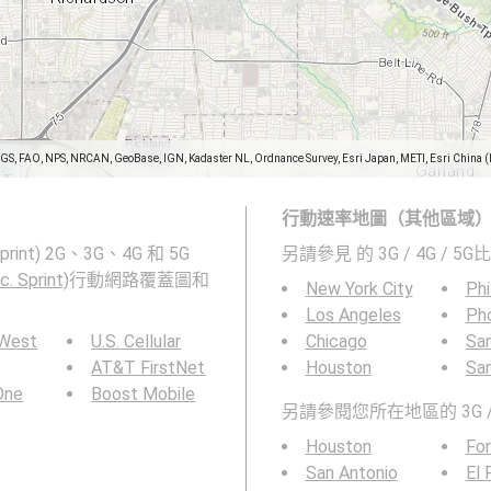
SGS, FAO, NPS, NRCAN, GeoBase, IGN, Kadaster NL, Ordnance Survey, Esri Japan, METI, Esri China 
行動速率地圖（其他區域
 Sprint) 2G、3G、4G 和 5G
另請參見
的 3G / 4G / 5G
c. Sprint)
行動網路覆蓋圖和
New York City
Phi
Los Angeles
Ph
 West
U.S. Cellular
Chicago
San
AT&T FirstNet
Houston
Sa
 One
Boost Mobile
另請參閱您所在地區的 3G / 
Houston
For
San Antonio
El 