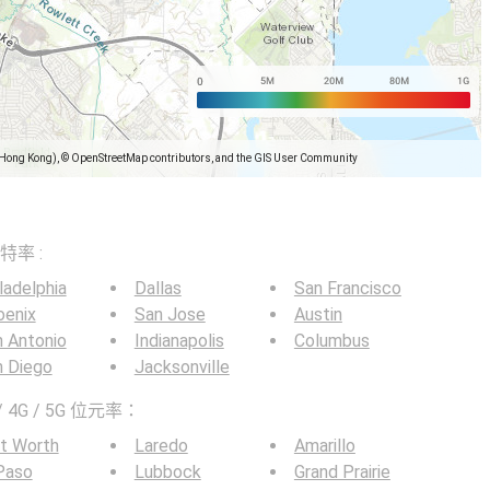
(Hong Kong), © OpenStreetMap contributors, and the GIS User Community
）
比特率 :
ladelphia
Dallas
San Francisco
oenix
San Jose
Austin
 Antonio
Indianapolis
Columbus
n Diego
Jacksonville
4G / 5G 位元率：
t Worth
Laredo
Amarillo
Paso
Lubbock
Grand Prairie