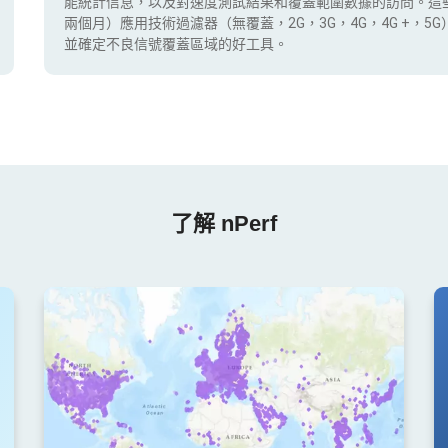
能統計信息，以及對速度測試結果和覆蓋範圍數據的訪問。這
兩個月）應用技術過濾器（無覆蓋，2G，3G，4G，4G +，
並確定不良信號覆蓋區域的好工具。
了解 nPerf