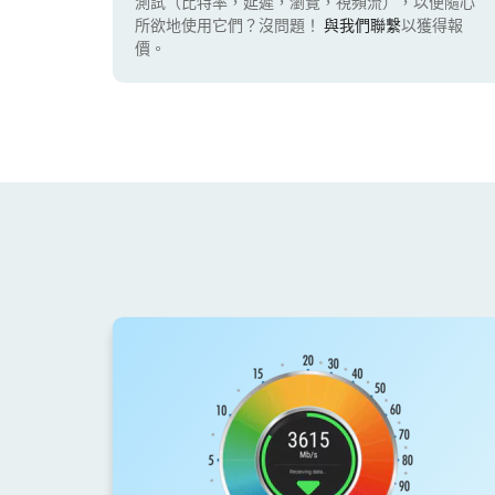
測試（比特率，延遲，瀏覽，視頻流），以便隨心
所欲地使用它們？沒問題！
與我們聯繫
以獲得報
價。