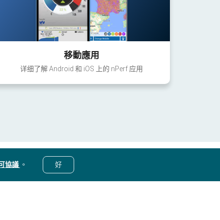
移動應用
详细了解 Android 和 iOS 上的 nPerf 应用
可協議
。
好