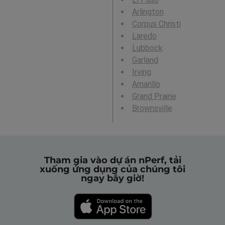
Arlington
Corpus Christi
Laredo
Lubbock
Garland
Irving
Amarillo
Grand Prairie
Brownsville
Tham gia vào dự án nPerf, tải
xuống ứng dụng của chúng tôi
ngay bây giờ!