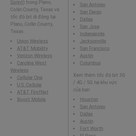
Sprint)
trong Plano,
San Antonio
Collin County, Texas và
San Diego
tốc độ bit di động tại
Dallas
Plano, Collin County,
San Jose
Texas .
Indianapolis
Union Wireless
Jacksonville
AT&T Mobility
San Francisco
Verizon Wireless
Austin
Carolina West
Columbus
Wireless
Xem thêm tốc độ bit 3G
Cellular One
/ 4G / 5G tại khu vực
U.S. Cellular
của bạn:
AT&T FirstNet
Boost Mobile
Houston
San Antonio
Dallas
Austin
Fort Worth
El Paso