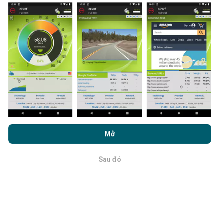
tất cả những gì bạn phải làm là tải xuống ứng dụng
nPerf trên điện thoại thông minh của bạn.
Càng có
nhiều dữ liệu, bản đồ sẽ càng toàn diện!
Cập nhật được thực hiện như thế
nào?
Bằng cách duyệt nPerf.com, bạn đồng ý với
Chính sách sử dụng
quyền riêng tư và cookie
cũng như thử nghiệm nPerf của chúng
Bản đồ phủ sóng mạng được bot tự động cập nhật
Mở
tôi
Thỏa thuận cấp phép người dùng cuối
.
mỗi giờ. Bản đồ tốc độ được
cập nhật cứ sau 15 phút
.
Dữ liệu được hiển thị trong hai năm. Sau hai năm, dữ
Sau đó
OK
liệu cũ nhất sẽ bị xóa khỏi bản đồ mỗi tháng một lần.