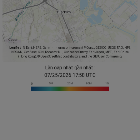
Leaflet
|
© Esri, HERE, Garmin, Intermap, increment P Corp., GEBCO, USGS, FAO, NPS,
NRCAN, GeoBase, IGN, Kadaster NL, Ordnance Survey, Esri Japan, METI, Esri China
(Hong Kong), © OpenStreetMap contributors, and the GIS User Community
Lần cập nhật gần nhất :
07/25/2026 17:58 UTC