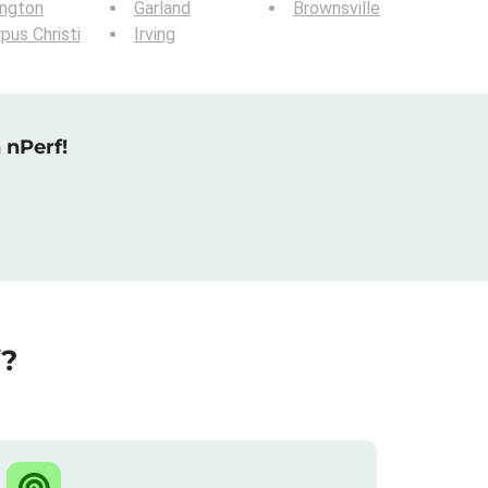
ington
Garland
Brownsville
pus Christi
Irving
 nPerf!
f?