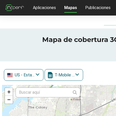
Aplicaciones
Mapas
Publicaciones
Mapa de cobertura 3G 
US
- Estados Unidos
T-Mobile (inc. Sprint)
+
−