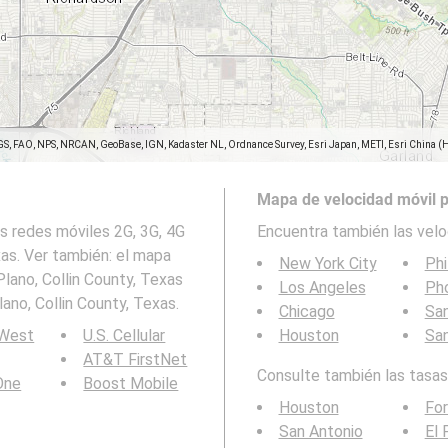
GS, FAO, NPS, NRCAN, GeoBase, IGN, Kadaster NL, Ordnance Survey, Esri Japan, METI, Esri China (
Mapa de velocidad móvil p
s redes móviles 2G, 3G, 4G
Encuentra también las velo
xas. Ver también: el mapa
New York City
Phi
lano, Collin County, Texas
Los Angeles
Ph
ano, Collin County, Texas.
Chicago
San
 West
U.S. Cellular
Houston
Sa
AT&T FirstNet
Consulte también las tasas 
 One
Boost Mobile
Houston
For
San Antonio
El 