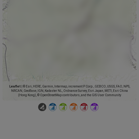
Leaflet
|
© Esri, HERE, Garmin, Intermap, increment P Corp., GEBCO, USGS, FAO, NPS,
NRCAN, GeoBase, IGN, Kadaster NL, Ordnance Survey, Esri Japan, METI, Esri China
(Hong Kong), © OpenStreetMap contributors, and the GIS User Community