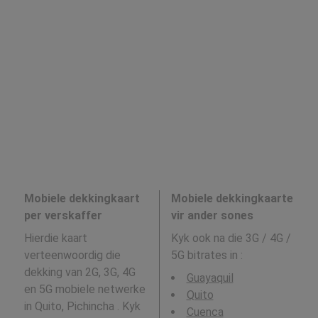
Mobiele dekkingkaart
Mobiele dekkingkaarte
per verskaffer
vir ander sones
Hierdie kaart
Kyk ook na die 3G / 4G /
verteenwoordig die
5G bitrates in
:
dekking van 2G, 3G, 4G
Guayaquil
en 5G mobiele netwerke
Quito
in Quito, Pichincha . Kyk
Cuenca