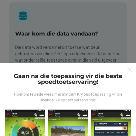
Waar kom die data vandaan?
Die data word versamel uit toetse wat deur
gebruikers van die nPerf-app uitgevoer is. Dit is toetse
wat onder reële toestande direk in die veld uitgevoer
word. As u ook wil betrokke raak, moet u die nPerf-app
op u slimfoon aflaai.
Hoe meer data daar is, hoe meer
Gaan na die toepassing vir die beste
omvattend sal die kaarte wees!
spoedtoetservaring!
Hoekom tevrede wees met minder? Kry ons toepassing vir die
uiteindelike spoedtoetservaring!
Hoe word opdaterings gemaak?