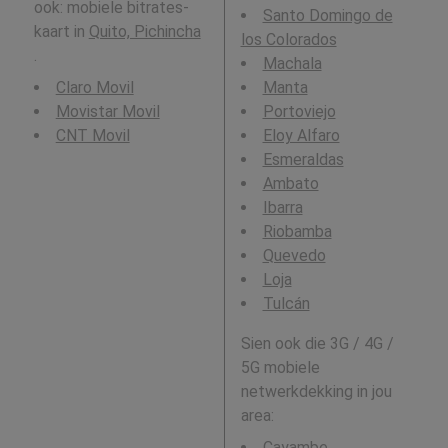
ook: mobiele bitrates-
Santo Domingo de
kaart in
Quito, Pichincha
los Colorados
.
Machala
Claro Movil
Manta
Movistar Movil
Portoviejo
CNT Movil
Eloy Alfaro
Esmeraldas
Ambato
Ibarra
Riobamba
Quevedo
Loja
Tulcán
Sien ook die 3G / 4G /
5G mobiele
netwerkdekking in jou
area:
Cayambe