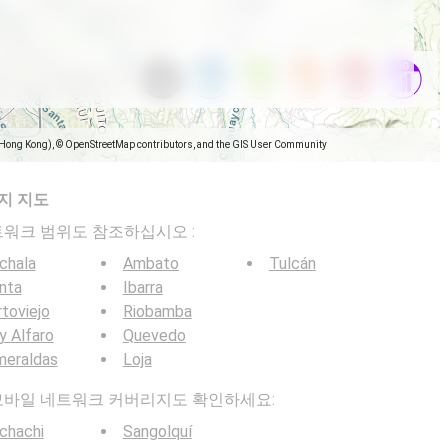
(Hong Kong), © OpenStreetMap contributors, and the GIS User Community
지 지도
일 네트워크 범위도 참조하십시오 :
chala
Ambato
Tulcán
nta
Ibarra
toviejo
Riobamba
y Alfaro
Quevedo
meraldas
Loja
 5G 모바일 네트워크 커버리지도 확인하세요:
chachi
Sangolquí