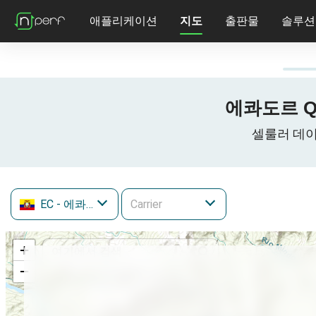
애플리케이션
지도
출판물
솔루션
에콰도르 Qui
셀룰러 데이터 네
EC
- 에콰도르
+
−