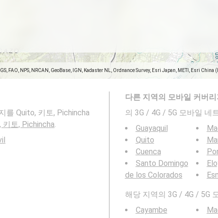
SGS, FAO, NPS, NRCAN, GeoBase, IGN, Kadaster NL, Ordnance Survey, Esri Japan, METI, Esri China 
다른 지역의 모바일 커버리
Quito, 키토, Pichincha
의 3G / 4G / 5G 모바
, 키토, Pichincha
.
Guayaquil
Ma
il
Quito
Ma
Cuenca
Por
Santo Domingo
Elo
de los Colorados
Es
해당 지역의 3G / 4G /
Cayambe
Ma