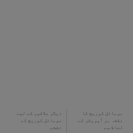
موبائل کوریج کا
دیگر علاقوں کے لیے
نقشہ ہر آپریٹر کے
موبائل کوریج کے
لحاظ سے
نقشے