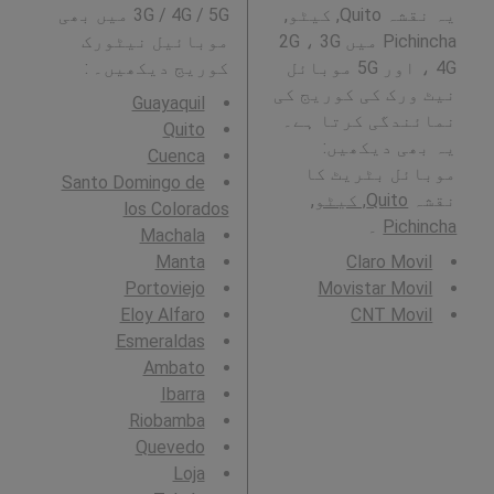
یہ نقشہ Quito, کیٹو,
3G / 4G / 5G میں بھی
Pichincha میں 2G ، 3G
موبائیل نیٹورک
، 4G اور 5G موبائل
کوریج دیکھیں۔ :
نیٹ ورک کی کوریج کی
Guayaquil
نمائندگی کرتا ہے۔
Quito
یہ بھی دیکھیں:
Cuenca
موبائل بٹریٹ کا
Santo Domingo de
نقشہ
Quito, کیٹو,
los Colorados
Pichincha
۔
Machala
Manta
Claro Movil
Portoviejo
Movistar Movil
Eloy Alfaro
CNT Movil
Esmeraldas
Ambato
Ibarra
Riobamba
Quevedo
Loja