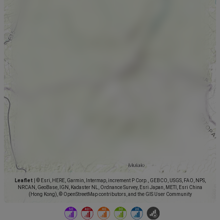
Leaflet
|
© Esri, HERE, Garmin, Intermap, increment P Corp., GEBCO, USGS, FAO, NPS,
NRCAN, GeoBase, IGN, Kadaster NL, Ordnance Survey, Esri Japan, METI, Esri China
(Hong Kong), © OpenStreetMap contributors, and the GIS User Community