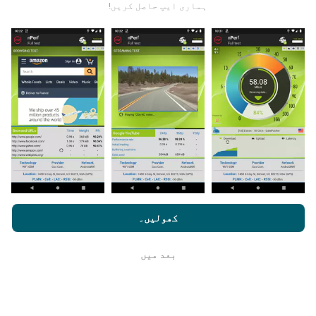
ہماری ایپ حاصل کریں!
جامع ہوں گے!
اپ ڈیٹس کس طرح کی گئی ہیں ؟
نیٹ ورک کوریج کے نقشے ہر گھنٹہ بوٹ کے ذریعہ خود
بخود اپ ڈیٹ ہوجاتے ہیں۔ رفتار کے نقشے
ہر 15 منٹ
میں
اپڈیٹ ہوتے ہیں۔ ڈیٹا دو سال کے لئے ظاہر کیا
جاتا ہے. دو سال بعد ، سب سے قدیم ڈیٹا کو ماہ میں ایک
nperf.com کو براؤز کرنے سے ، آپ ہماری
رازداری اور کوکیز کے
بار نقشوں سے ہٹا دیا جاتا ہے۔
استعمال کی پالیسی
کے ساتھ ساتھ ہمارے nPerf ٹیسٹ
صارف کا
کھولیں۔
لائسنس کا آخری معاہدہ
بعد میں
ٹھیک ہے