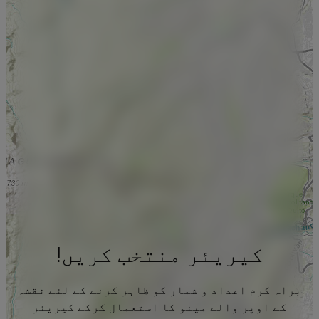
کیریئر منتخب کریں!
براہ کرم اعداد و شمار کو ظاہر کرنے کے لئے نقشہ
کے اوپر والے مینو کا استعمال کرکے کیریئر