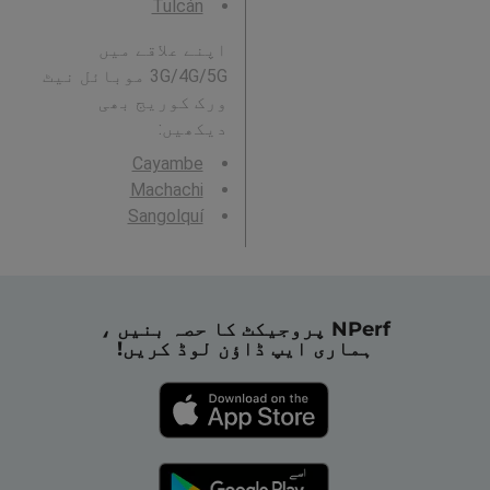
Tulcán
اپنے علاقے میں
3G/4G/5G موبائل نیٹ
ورک کوریج بھی
دیکھیں:
Cayambe
Machachi
Sangolquí
NPerf پروجیکٹ کا حصہ بنیں ،
ہماری ایپ ڈاؤن لوڈ کریں!