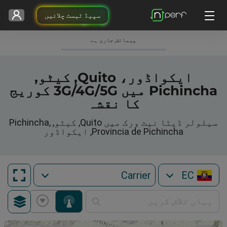
سپیڈ ٹیسٹ چلائیں
پیمائش جاری ہے
ایکواڈور، Quito, کیٹو,
Pichincha میں 3G/4G/5G کوریج
کا نقشہ
سیلولر ڈیٹا نیٹ ورک میں Quito, کیٹو, Pichincha,
Provincia de Pichincha, ایکواڈور
EC