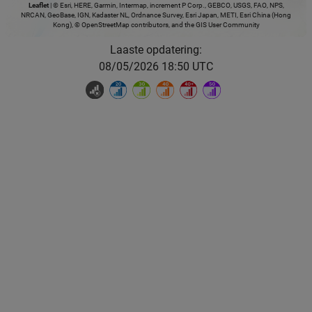
Leaflet
|
© Esri, HERE, Garmin, Intermap, increment P Corp., GEBCO, USGS, FAO, NPS,
NRCAN, GeoBase, IGN, Kadaster NL, Ordnance Survey, Esri Japan, METI, Esri China (Hong
Kong), © OpenStreetMap contributors, and the GIS User Community
Laaste opdatering:
08/05/2026 18:50 UTC