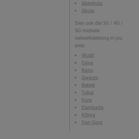
Abeokuta
Abuja
Sien ook die 3G / 4G /
5G mobiele
netwerkdekking in jou
area:
Wudil
Gaya
Rano
Gwarzo
Bebeji
Takai
Kura
Dambatta
Kibiya
Dan Gora