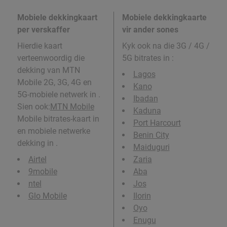
Mobiele dekkingkaart
Mobiele dekkingkaarte
per verskaffer
vir ander sones
Hierdie kaart
Kyk ook na die 3G / 4G /
verteenwoordig die
5G bitrates in
:
dekking van MTN
Lagos
Mobile 2G, 3G, 4G en
Kano
5G-mobiele netwerk in .
Ibadan
Sien ook:
MTN Mobile
Kaduna
Mobile bitrates-kaart in
Port Harcourt
en mobiele netwerke
Benin City
dekking in .
Maiduguri
Airtel
Zaria
9mobile
Aba
ntel
Jos
Glo Mobile
Ilorin
Oyo
Enugu