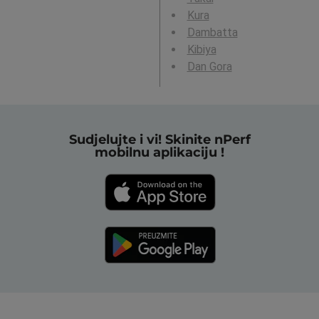
Kura
Dambatta
Kibiya
Dan Gora
Sudjelujte i vi! Skinite nPerf
mobilnu aplikaciju !