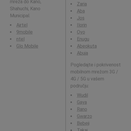
mreža do Kano,
Zaria
Shahuchi, Kano
Aba
Municipal.
Jos
Airtel
Ilorin
9mobile
Oyo
ntel
Enugu
Glo Mobile
Abeokuta
Abuja
Pogledajte i pokrivenost
mobilnom mrežom 3G /
4G / 5G u vašem
području:
Wudil
Gaya
Rano
Gwarzo
Bebeji
Takai