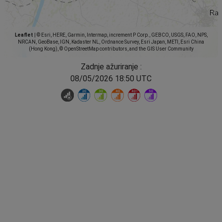
Leaflet
|
© Esri, HERE, Garmin, Intermap, increment P Corp., GEBCO, USGS, FAO, NPS,
NRCAN, GeoBase, IGN, Kadaster NL, Ordnance Survey, Esri Japan, METI, Esri China
(Hong Kong), © OpenStreetMap contributors, and the GIS User Community
Zadnje ažuriranje :
08/05/2026 18:50 UTC