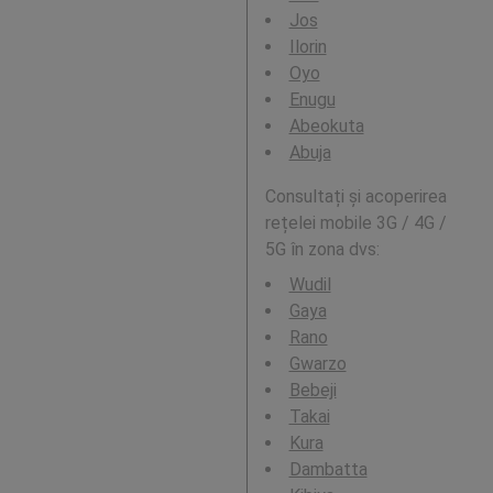
Jos
Ilorin
Oyo
Enugu
Abeokuta
Abuja
Consultați și acoperirea
rețelei mobile 3G / 4G /
5G în zona dvs:
Wudil
Gaya
Rano
Gwarzo
Bebeji
Takai
Kura
Dambatta