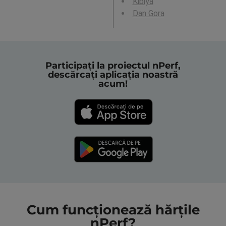
Kibiya
Dan Gora
Participați la proiectul nPerf,
descărcați aplicația noastră
acum!
Cum funcționează hărțile
nPerf?