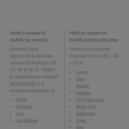
Hartă a acoperirii
Hărți de acoperire
mobile pe operator
mobilă pentru alte zone
Această hartă
Vedeți și acoperirea
reprezintă acoperirea
rețelelor mobile 3G / 4G
rețelei MTN Mobile 2G,
/ 5G în
:
3G, 4G și 5G în . Vedeți
Lagos
și: harta bitrate a rețelei
Kano
MTN Mobile
în și
Ibadan
acoperirea rețelelor în .
Kaduna
Airtel
Port Harcourt
9mobile
Benin City
ntel
Maiduguri
Glo Mobile
Zaria
Aba