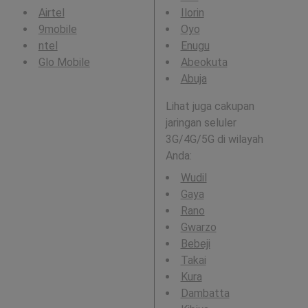
Airtel
Ilorin
9mobile
Oyo
ntel
Enugu
Glo Mobile
Abeokuta
Abuja
Lihat juga cakupan
jaringan seluler
3G/4G/5G di wilayah
Anda:
Wudil
Gaya
Rano
Gwarzo
Bebeji
Takai
Kura
Dambatta