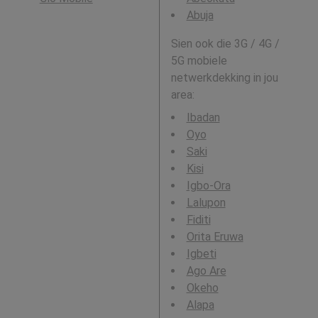
Abuja
Sien ook die 3G / 4G /
5G mobiele
netwerkdekking in jou
area:
Ibadan
Oyo
Saki
Kisi
Igbo-Ora
Lalupon
Fiditi
Orita Eruwa
Igbeti
Ago Are
Okeho
Alapa