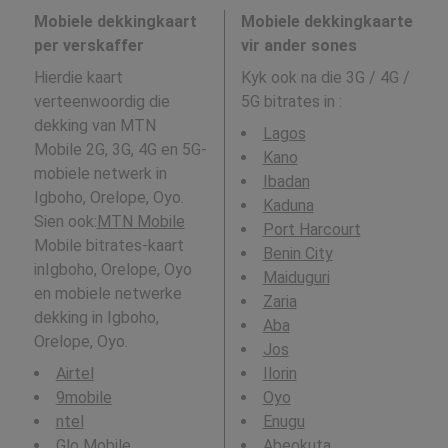
Mobiele dekkingkaart
Mobiele dekkingkaarte
per verskaffer
vir ander sones
Hierdie kaart
Kyk ook na die 3G / 4G /
verteenwoordig die
5G bitrates in
:
dekking van MTN
Lagos
Mobile 2G, 3G, 4G en 5G-
Kano
mobiele netwerk in
Ibadan
Igboho, Orelope, Oyo.
Kaduna
Sien ook:
MTN Mobile
Port Harcourt
Mobile bitrates-kaart
Benin City
inIgboho, Orelope, Oyo
Maiduguri
en mobiele netwerke
Zaria
dekking in Igboho,
Aba
Orelope, Oyo.
Jos
Airtel
Ilorin
9mobile
Oyo
ntel
Enugu
Glo Mobile
Abeokuta