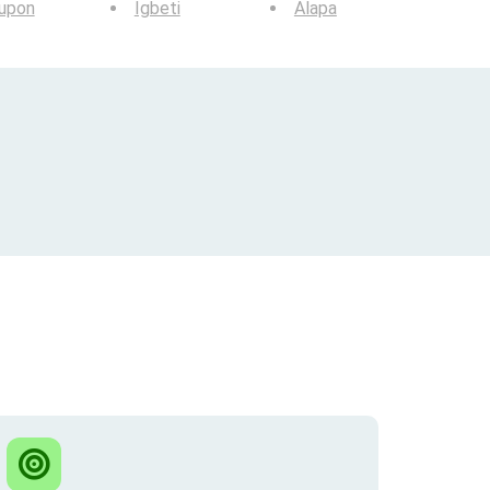
lupon
Igbeti
Alapa