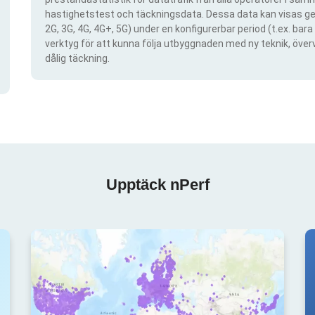
hastighetstest och täckningsdata. Dessa data kan visas gen
2G, 3G, 4G, 4G+, 5G) under en konfigurerbar period (t.ex. ba
verktyg för att kunna följa utbyggnaden med ny teknik, öve
dålig täckning.
Upptäck nPerf