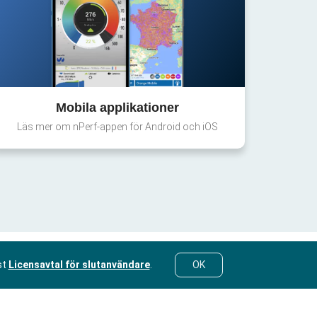
Mobila applikationer
Läs mer om nPerf-appen för Android och iOS
st
Licensavtal för slutanvändare
.
OK