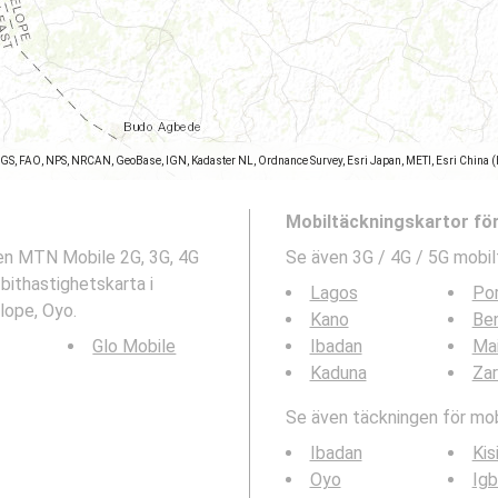
SGS, FAO, NPS, NRCAN, GeoBase, IGN, Kadaster NL, Ordnance Survey, Esri Japan, METI, Esri China 
Mobiltäckningskartor fö
ten MTN Mobile 2G, 3G, 4G
Se även 3G / 4G / 5G mobil
bithastighetskarta i
Lagos
Por
lope, Oyo.
Kano
Ben
Glo Mobile
Ibadan
Mai
Kaduna
Zar
Se även täckningen för mobi
Ibadan
Kis
Oyo
Igb