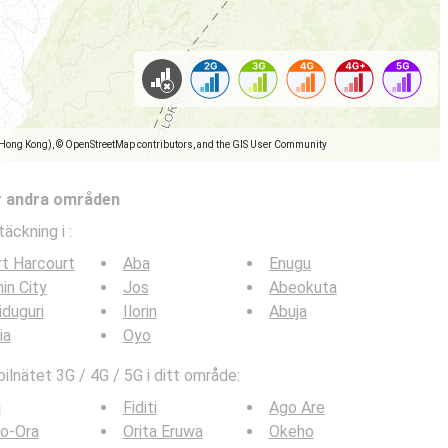
(Hong Kong), © OpenStreetMap contributors, and the GIS User Community
r andra områden
täckning i
:
t Harcourt
Aba
Enugu
in City
Jos
Abeokuta
duguri
Ilorin
Abuja
ia
Oyo
lnätet 3G / 4G / 5G i ditt område:
i
Fiditi
Ago Are
o-Ora
Orita Eruwa
Okeho