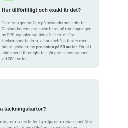
Hur tillförlitligt och exakt är det?
Testerna genomförs på användarnas enheter.
Geolocationens precision beror på mottagningen
av GPS-signalen vid tiden för testet. För
täckningsdata data, vi bara behålla tester med
högst geolocation
precision på 50 meter
. För att
ladda ner bithastigheter, går precisionsgränsen
vid 200 meter.
pa täckningskartor?
ntegrerats i en befintlig miljö, som redan innehåller
 land, såväl som tillgång till resultatet av