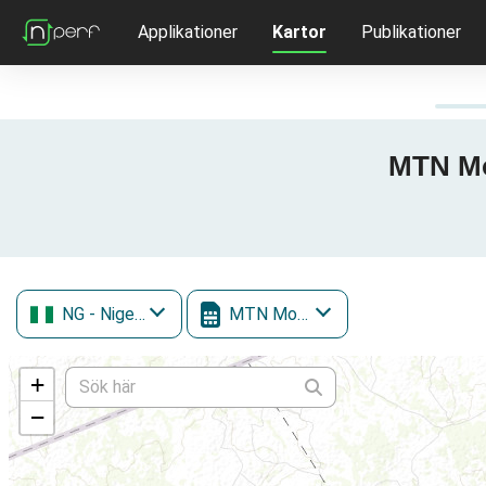
Applikationer
Kartor
Publikationer
MTN Mob
NG
- Nigeria
MTN Mobile
+
−