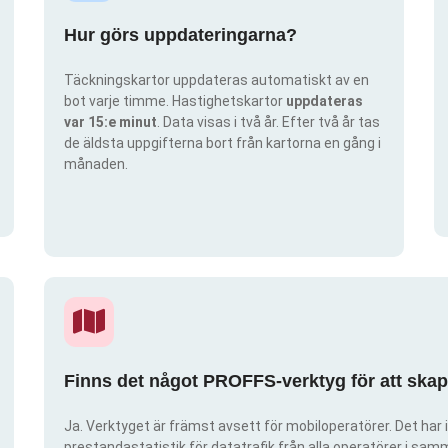
Hur görs uppdateringarna?
Täckningskartor uppdateras automatiskt av en
bot varje timme. Hastighetskartor
uppdateras
var 15:e minut
. Data visas i två år. Efter två år tas
de äldsta uppgifterna bort från kartorna en gång i
månaden.
Finns det något PROFFS-verktyg för att ska
Ja. Verktyget är främst avsett för mobiloperatörer. Det har i
prestandastatistik för datatrafik från alla operatörer i samma