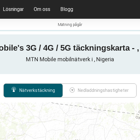
Lösningar
Om oss
Blogg
Mätning pågår
ile's 3G / 4G / 5G täckningskarta - ,
MTN Mobile mobilnätverk i , Nigeria
Nätverkstäckning
Nedladdningshastigheter